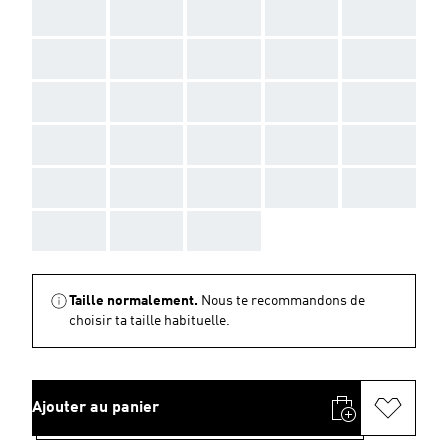
AAA
AAA
AAA
AAA
AAA
AAA
AAA
AAA
AAA
AAA
AAA
AAA
AAA
AAA
AAA
AAA
AAA
AAA
AAA
AAA
AAA
AAA
AAA
AAA
AAA
AAA
AAA
AAA
Taille normalement.
Nous te recommandons de
choisir ta taille habituelle.
Ajouter au panier