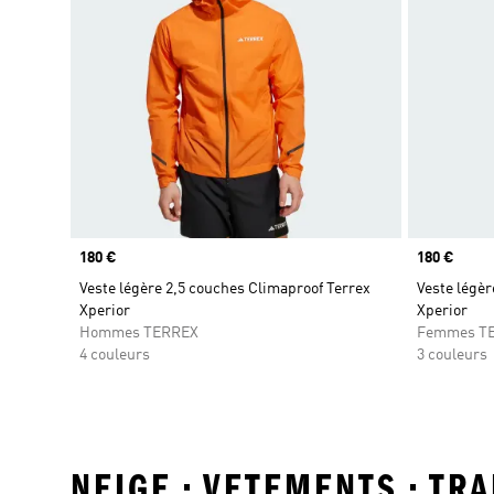
Prix
180 €
Prix
180 €
Veste légère 2,5 couches Climaproof Terrex
Veste légèr
Xperior
Xperior
Hommes TERREX
Femmes T
4 couleurs
3 couleurs
NEIGE • VETEMENTS • TR