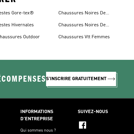
estes Gore-tex®
Chaussures Noires De
Trail
estes Hivernales
Chaussures Noires De
Randonnée
haussures Outdoor
Chaussures Vtt Femmes
RÉCOMPENSES
S'INSCRIRE GRATUITEMENT
INFORMATIONS
SUIVEZ-NOUS
D'ENTREPRISE
Qui sommes nous ?