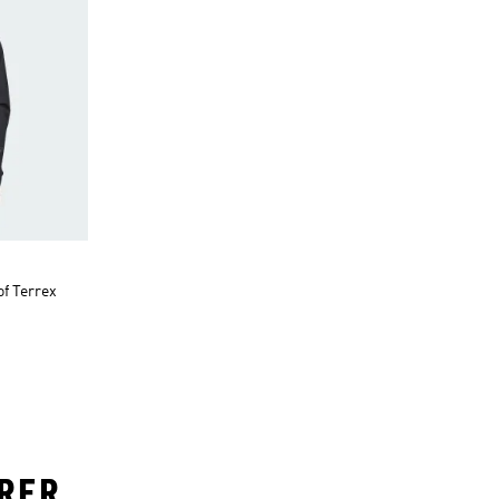
of Terrex
ORER