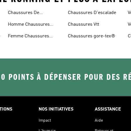
Chaussures De
Chaussures D'escalade
V
Randonnée
Homme Chaussures
Chaussures Vtt
V
Randonnée
e
Femme Chaussures
Chaussures gore-tex®
C
Randonnée
50 POINTS À DÉPENSER POUR DES 
TIONS
NOS INITIATIVES
ASSISTANCE
Impact
Aide
L'humain
Retours et