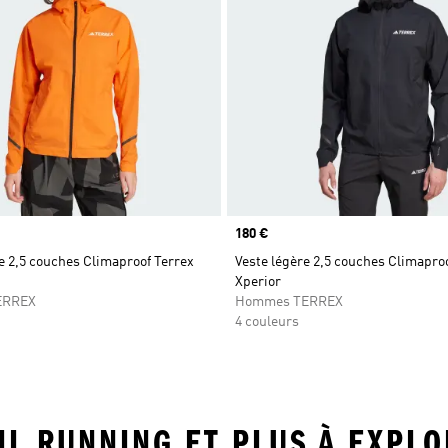
Prix
180 €
e 2,5 couches Climaproof Terrex
Veste légère 2,5 couches Climapro
Xperior
ERREX
Hommes TERREX
4 couleurs
AIL RUNNING ET PLUS À EXPL