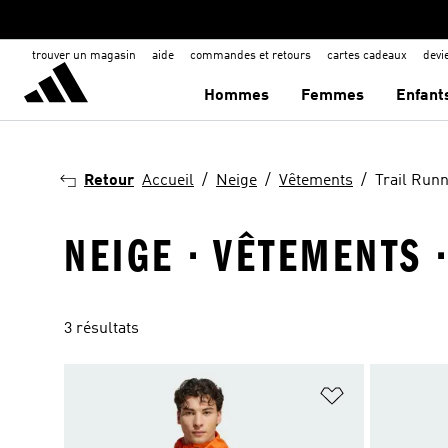
trouver un magasin
aide
commandes et retours
cartes cadeaux
dev
Hommes
Femmes
Enfant
Retour
Accueil
Neige
Vêtements
Trail Run
NEIGE · VÊTEMENTS 
3 résultats
Ajouter à la Li