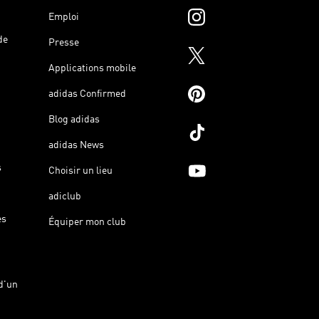
Emploi
de
Presse
Applications mobile
adidas Confirmed
Blog adidas
adidas News
s
Choisir un lieu
adiclub
es
Équiper mon club
d'un