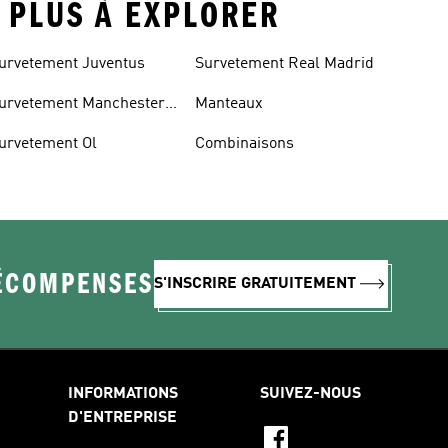
T PLUS À EXPLORER
urvetement Juventus
Survetement Real Madrid
urvetement Manchester
Manteaux
nited
urvetement Ol
Combinaisons
RÉCOMPENSES
S'INSCRIRE GRATUITEMENT
INFORMATIONS
SUIVEZ-NOUS
D'ENTREPRISE