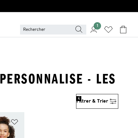
1
 PERSONNALISE - LES
4
Filtrer & Trier
is
Ajouter à la Liste de produits favoris