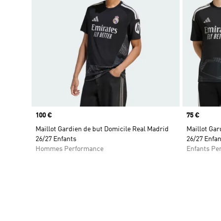
Prix
100 €
Prix
75 €
Maillot Gardien de but Domicile Real Madrid
Maillot Gar
26/27 Enfants
26/27 Enfan
Hommes Performance
Enfants Pe