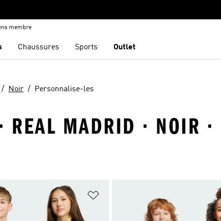
iens membre
s
Chaussures
Sports
Outlet
Noir
Personnalise-les
· REAL MADRID · NOIR ·
ste de produits favoris
Ajouter à la Liste de produits favor