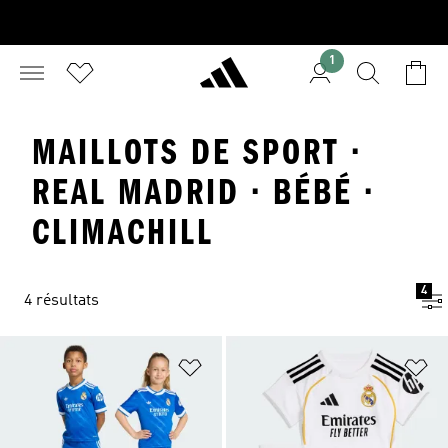
1
MAILLOTS DE SPORT ·
REAL MADRID · BÉBÉ ·
CLIMACHILL
4
4 résultats
Ajouter à la Liste de produits favor
Aj