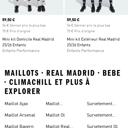
Prix actuel
59,50 €
Prix actuel
59,50 €
56 € Dernier prix le plus bas
56 € Dernier prix le plus bas
70 € Prix d'origine
70 € Prix d'origine
Mini kit Domicile Real Madrid
Mini kit Extérieur Real Madrid
25/26 Enfants
25/26 Enfants
Enfants Performance
Enfants Performance
MAILLOTS • REAL MADRID • BEBE
• CLIMACHILL ET PLUS À
EXPLORER
Maillot Ajax
Maillot
Survetement
Manchester
Juventus
Maillot Arsenal
Maillot Ol
Survetement
United
Manchester
Maillot Bayern
Maillot Real
Survetement Ol