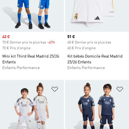
Prix soldé
42 €
Prix actuel
51 €
70 € Dernier prix le plus bas
-40%
Rabais
48 € Dernier prix le plus bas
70 € Prix d'origine
60 € Prix d'origine
Mini kit Third Real Madrid 25/26
Kit bébés Domicile Real Madrid
Enfants
25/26 Enfants
Enfants Performance
Enfants Performance
Ajouter à la Liste de produits favor
Aj