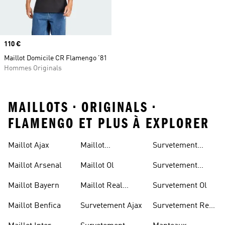
Prix
110 €
Maillot Domicile CR Flamengo '81
Hommes Originals
MAILLOTS • ORIGINALS •
FLAMENGO ET PLUS À EXPLORER
Maillot Ajax
Maillot
Survetement
Manchester
Juventus
Maillot Arsenal
Maillot Ol
Survetement
United
Manchester
Maillot Bayern
Maillot Real
Survetement Ol
United
Madrid
Maillot Benfica
Survetement Ajax
Survetement Real
Madrid