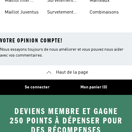
Maillot Inter
Survetement
Manteaux
Miami
Arsenal
Maillot Juventus
Survetement
Combinaisons
Bayern
VOTRE OPINION COMPTE!
Nous essayons toujours de nous améliorer et vous pouvez nous aider
avec vos commentaires.
Haut de la page
Se connecter
Mon panier (0)
DEVIENS MEMBRE ET GAGNE
250 POINTS À DÉPENSER POUR
DES RÉCOMPENSES