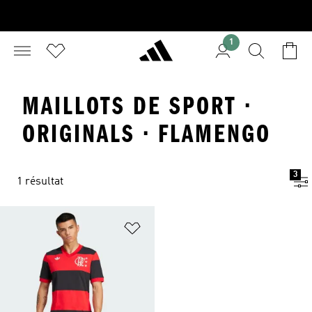
1
MAILLOTS DE SPORT ·
ORIGINALS · FLAMENGO
3
1 résultat
Ajouter à la Liste de produits favor