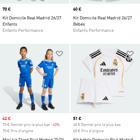
Prix
70 €
Prix
60 €
Kit Domicile Real Madrid 26/27
Kit Domicile Real Madrid 26/27
Enfants
Bébés
Enfants Performance
Enfants Performance
Ajouter à la Liste de produits favor
Aj
Prix soldé
42 €
Prix actuel
51 €
70 € Dernier prix le plus bas
-40%
Rabais
48 € Dernier prix le plus bas
70 € Prix d'origine
60 € Prix d'origine