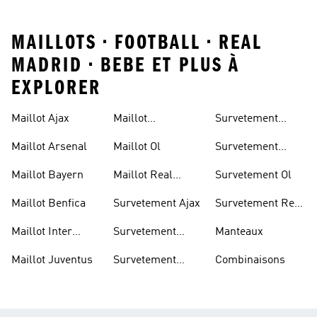
MAILLOTS • FOOTBALL • REAL
MADRID • BEBE ET PLUS À
EXPLORER
Maillot Ajax
Maillot
Survetement
Manchester
Juventus
Maillot Arsenal
Maillot Ol
Survetement
United
Manchester
Maillot Bayern
Maillot Real
Survetement Ol
United
Madrid
Maillot Benfica
Survetement Ajax
Survetement Real
Madrid
Maillot Inter
Survetement
Manteaux
Miami
Arsenal
Maillot Juventus
Survetement
Combinaisons
Bayern