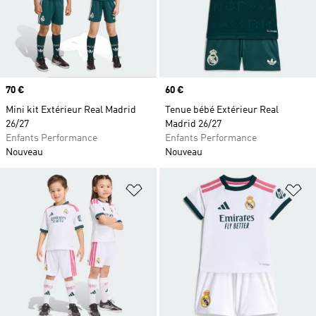
Prix
70 €
Prix
60 €
Mini kit Extérieur Real Madrid
Tenue bébé Extérieur Real
26/27
Madrid 26/27
Enfants Performance
Enfants Performance
Nouveau
Nouveau
Ajouter à la Liste de produits favor
Aj