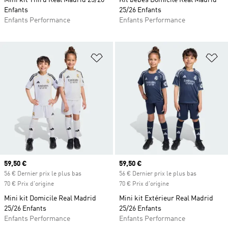
Mini kit Third Real Madrid 25/26
Kit bébés Domicile Real Madrid
Enfants
25/26 Enfants
Enfants Performance
Enfants Performance
Ajouter à la Liste de produits favor
Aj
Prix actuel
59,50 €
Prix actuel
59,50 €
56 € Dernier prix le plus bas
56 € Dernier prix le plus bas
70 € Prix d'origine
70 € Prix d'origine
Mini kit Domicile Real Madrid
Mini kit Extérieur Real Madrid
25/26 Enfants
25/26 Enfants
Enfants Performance
Enfants Performance