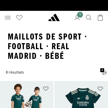
1
MAILLOTS DE SPORT ·
FOOTBALL · REAL
MADRID · BÉBÉ
4
8 résultats
Ajouter à la Liste de produits favor
Aj