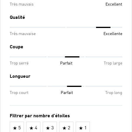
Très mauvais
Excellent
Qualité
Très mauvaise
Excellente
Coupe
Trop serré
Parfait
Trop large
Longueur
Trop court
Parfait
Trop long
Filtrer par nombre d'étoiles
5
4
3
2
1