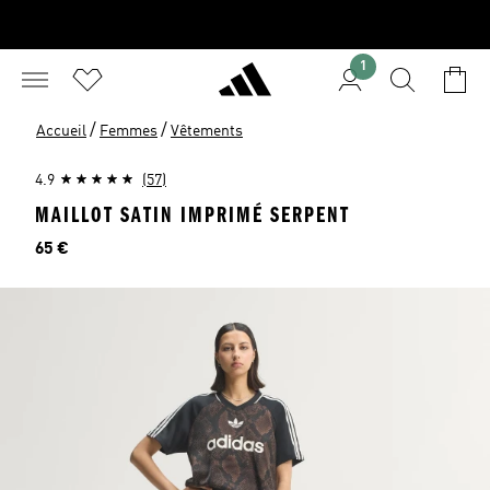
1
/
/
Accueil
Femmes
Vêtements
4.9
(57)
MAILLOT SATIN IMPRIMÉ SERPENT
Prix
65 €