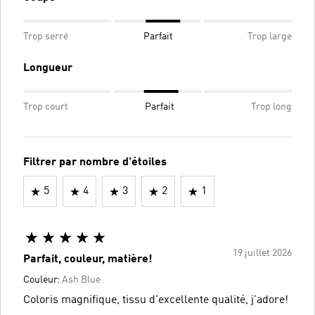
Trop serré
Parfait
Trop large
Longueur
Trop court
Parfait
Trop long
Filtrer par nombre d'étoiles
5
4
3
2
1
19 juillet 2026
Parfait, couleur, matière!
Couleur:
Ash Blue
Coloris magnifique, tissu d'excellente qualité, j'adore!