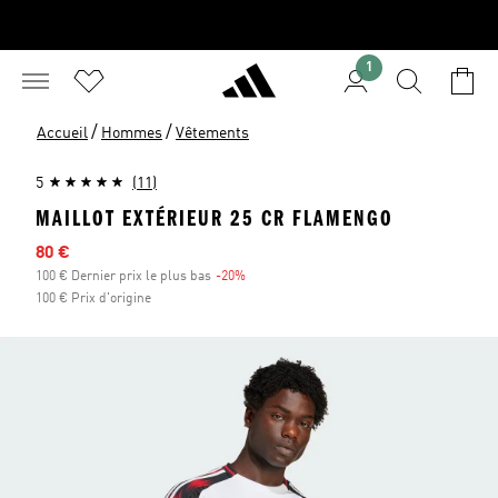
1
/
/
Accueil
Hommes
Vêtements
5
(11)
MAILLOT EXTÉRIEUR 25 CR FLAMENGO
Prix en promo
80 €
100 € Dernier prix le plus bas
-20%
Réduction
100 € Prix d'origine