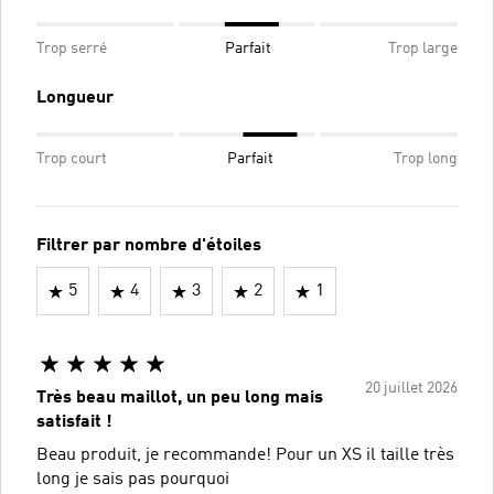
Trop serré
Parfait
Trop large
Longueur
Trop court
Parfait
Trop long
Filtrer par nombre d'étoiles
5
4
3
2
1
20 juillet 2026
Très beau maillot, un peu long mais
satisfait !
Beau produit, je recommande! Pour un XS il taille très
long je sais pas pourquoi