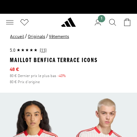
1
/
/
Accueil
Originals
Vêtements
5.0
(11)
MAILLOT BENFICA TERRACE ICONS
Prix en promo
48 €
80 € Dernier prix le plus bas
-40%
Réduction
80 € Prix d'origine