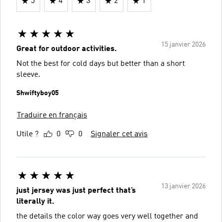
5
4
3
2
1
15 janvier 2026
Great for outdoor activities.
Not the best for cold days but better than a short
sleeve.
Shwiftyboy05
Traduire en français
Utile ?
0
0
Signaler cet avis
13 janvier 2026
just jersey was just perfect that’s
literally it.
the details the color way goes very well together and