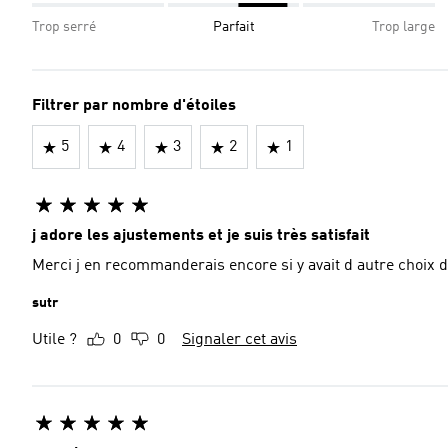
Trop serré
Parfait
Trop large
Filtrer par nombre d'étoiles
5
4
3
2
1
j adore les ajustements et je suis très satisfait
Merci j en recommanderais encore si y avait d autre choix 
sutr
Utile ?
0
0
Signaler cet avis