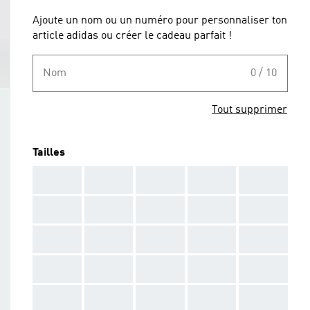
Ajoute un nom ou un numéro pour personnaliser ton
article adidas ou créer le cadeau parfait !
Nom
0 / 10
Tout supprimer
Tailles
AAA
AAA
AAA
AAA
AAA
AAA
AAA
AAA
AAA
AAA
AAA
AAA
AAA
AAA
AAA
AAA
AAA
AAA
AAA
AAA
AAA
AAA
AAA
AAA
AAA