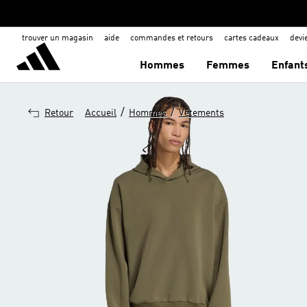
trouver un magasin
aide
commandes et retours
cartes cadeaux
dev
Hommes
Femmes
Enfant
/
/
Retour
Accueil
Hommes
Vêtements