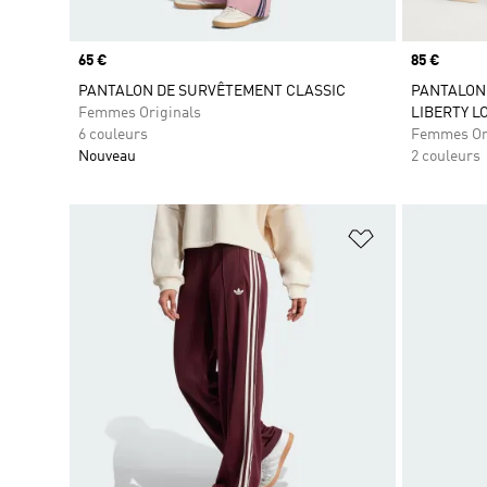
Prix
65 €
Prix
85 €
PANTALON DE SURVÊTEMENT CLASSIC
PANTALON 
Femmes Originals
LIBERTY L
6 couleurs
Femmes Or
Nouveau
2 couleurs
Ajouter à la Li