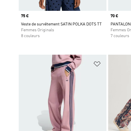
Prix
75 €
Prix
70 €
Veste de survêtement SATIN POLKA DOTS TT
PANTALON 
Femmes Originals
Femmes Or
8 couleurs
7 couleurs
Ajouter à la Li