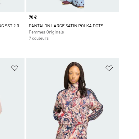
Prix
70 €
G SST 2.0
PANTALON LARGE SATIN POLKA DOTS
Femmes Originals
7 couleurs
is
Ajouter à la Liste de produits favoris
Ajouter à la