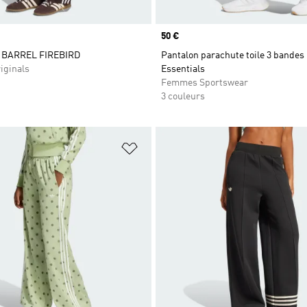
Prix
50 €
BARREL FIREBIRD
Pantalon parachute toile 3 bandes 
iginals
Essentials
Femmes Sportswear
3 couleurs
ste de produits favoris
Ajouter à la Liste de produits favor