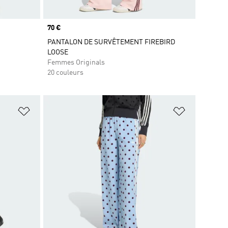
Prix
70 €
PANTALON DE SURVÊTEMENT FIREBIRD
LOOSE
Femmes Originals
20 couleurs
is
Ajouter à la Liste de produits favoris
Ajouter à la