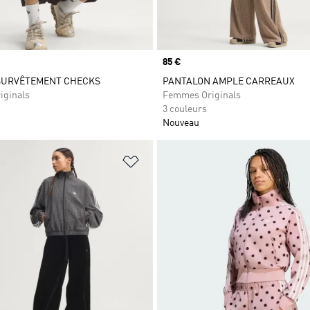
Prix
85 €
 SURVÊTEMENT CHECKS
PANTALON AMPLE CARREAUX
iginals
Femmes Originals
3 couleurs
Nouveau
ste de produits favoris
Ajouter à la Liste de produits favor