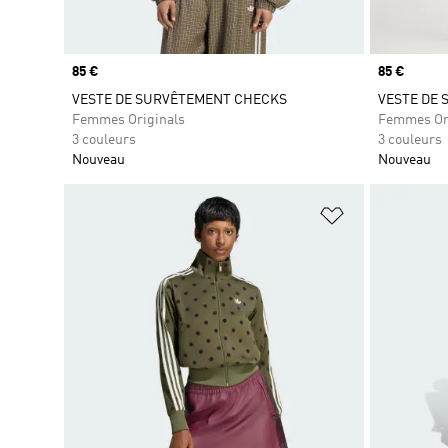
Prix
85 €
Prix
85 €
VESTE DE SURVÊTEMENT CHECKS
VESTE DE
Femmes Originals
Femmes Or
3 couleurs
3 couleurs
Nouveau
Nouveau
Ajouter à la Li