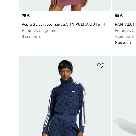
Prix
75 €
Prix
80 €
Veste de survêtement SATIN POLKA DOTS TT
PANTALON 
Femmes Originals
Femmes Or
8 couleurs
4 couleurs
Nouveau
Ajouter à la Li