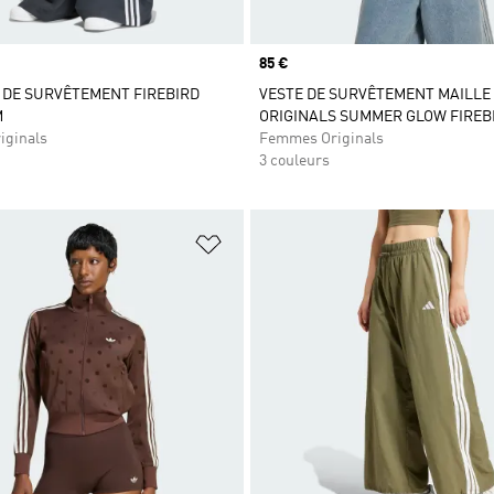
Prix
85 €
 DE SURVÊTEMENT FIREBIRD
VESTE DE SURVÊTEMENT MAILLE
M
ORIGINALS SUMMER GLOW FIREB
iginals
Femmes Originals
3 couleurs
ste de produits favoris
Ajouter à la Liste de produits favor