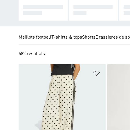
HAUTS DE SURVÊ
BAS DE SURVÊTE
EN
TEMENT
MENT
PL
Maillots football
T-shirts & tops
Shorts
Brassières de sp
682 résultats
Ajouter à la Li