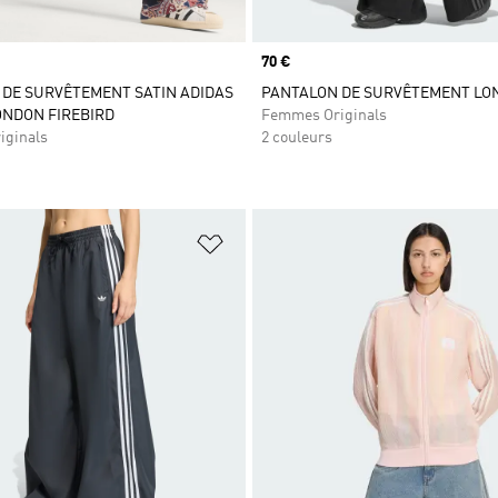
Prix
70 €
DE SURVÊTEMENT SATIN ADIDAS
PANTALON DE SURVÊTEMENT LON
ONDON FIREBIRD
Femmes Originals
iginals
2 couleurs
ste de produits favoris
Ajouter à la Liste de produits favor