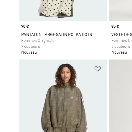
Prix
70 €
Prix
85 €
PANTALON LARGE SATIN POLKA DOTS
VESTE DE
Femmes Originals
Femmes Or
7 couleurs
3 couleurs
Nouveau
Nouveau
Ajouter à la Li