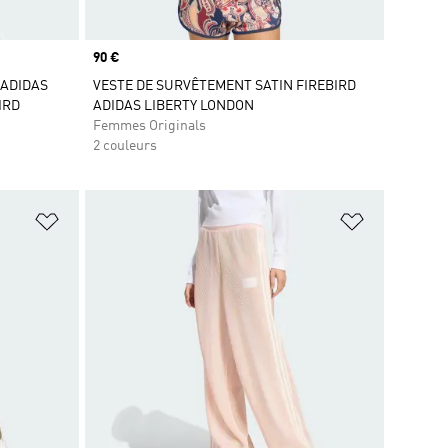
Prix
90 €
 ADIDAS
VESTE DE SURVÊTEMENT SATIN FIREBIRD
IRD
ADIDAS LIBERTY LONDON
Femmes Originals
2 couleurs
is
Ajouter à la Liste de produits favoris
Ajouter à la