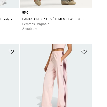
Prix
85 €
Lifestyle
PANTALON DE SURVÊTEMENT TWEED OG
Femmes Originals
2 couleurs
is
Ajouter à la Liste de produits favoris
Ajouter à la