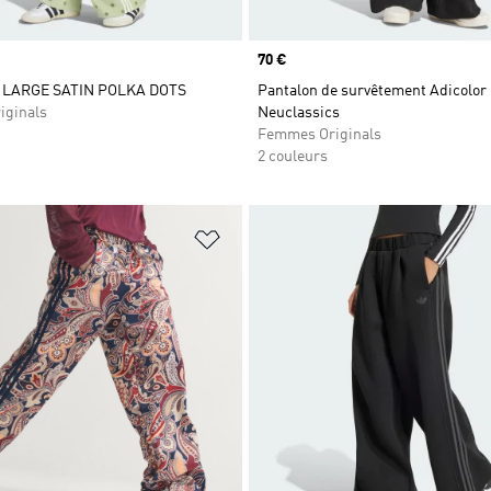
Prix
70 €
LARGE SATIN POLKA DOTS
Pantalon de survêtement Adicolor
iginals
Neuclassics
Femmes Originals
2 couleurs
ste de produits favoris
Ajouter à la Liste de produits favor