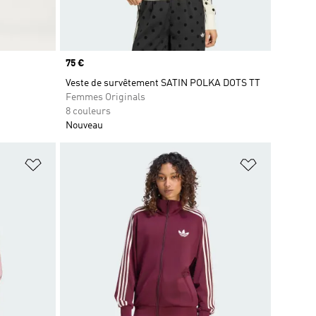
Prix
75 €
Veste de survêtement SATIN POLKA DOTS TT
Femmes Originals
8 couleurs
Nouveau
is
Ajouter à la Liste de produits favoris
Ajouter à la