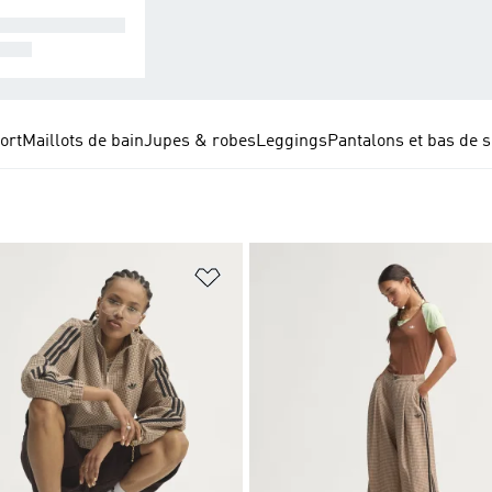
SEMBLES COM
ETS
ort
Maillots de bain
Jupes & robes
Leggings
Pantalons et bas de 
ste de produits favoris
Ajouter à la Liste de produits favor