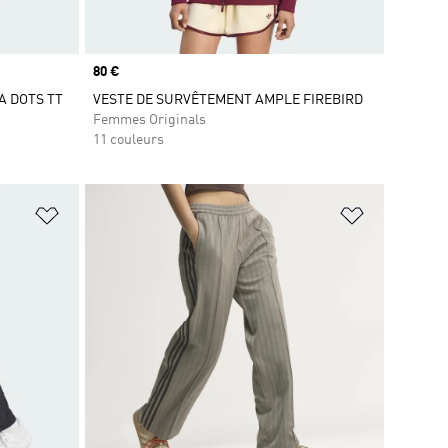
Prix
80 €
KA DOTS TT
VESTE DE SURVÊTEMENT AMPLE FIREBIRD
Femmes Originals
11 couleurs
is
Ajouter à la Liste de produits favoris
Ajouter à la