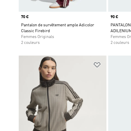
Prix
70 €
Prix
90 €
Pantalon de survêtement ample Adicolor
PANTALON
Classic Firebird
ADILENIU
Femmes Originals
Femmes Or
2 couleurs
2 couleurs
Ajouter à la Li