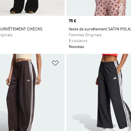
Prix
75 €
 SURVÊTEMENT CHECKS
Veste de survêtement SATIN POL
iginals
Femmes Originals
8 couleurs
Nouveau
ste de produits favoris
Ajouter à la Liste de produits favor