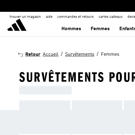
trouver un magasin
aide
commandes et retours
cartes cadeaux
dev
Hommes
Femmes
Enfant
Retour
Accueil
Survêtements
Femmes
SURVÊTEMENTS POU
SURVÊTEMENTS