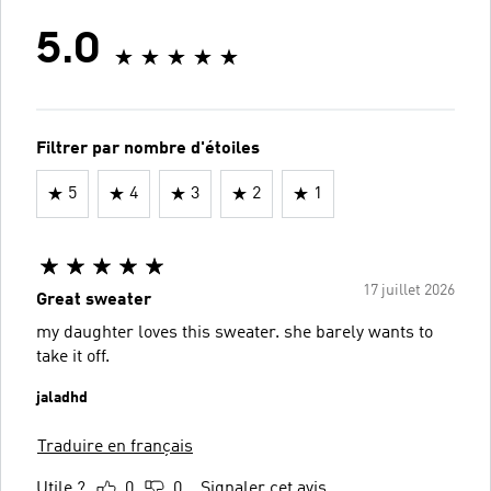
5.0
Filtrer par nombre d'étoiles
5
4
3
2
1
17 juillet 2026
Great sweater
my daughter loves this sweater. she barely wants to
take it off.
jaladhd
Traduire en français
Utile ?
0
0
Signaler cet avis