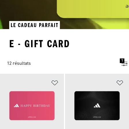
LE CADEAU PARFAIT
E - GIFT CARD
1
12 résultats
Ajouter à la Liste de produits favor
Aj