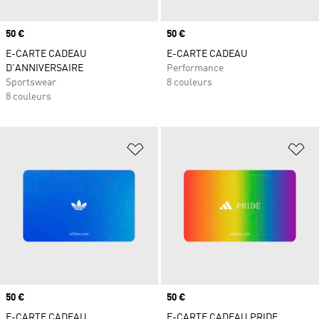
Prix
50 €
Prix
50 €
E-CARTE CADEAU
E-CARTE CADEAU
D'ANNIVERSAIRE
Performance
Sportswear
8 couleurs
8 couleurs
Ajouter à la Liste de produits favor
Aj
Prix
50 €
Prix
50 €
E-CARTE CADEAU
E-CARTE CADEAU PRIDE