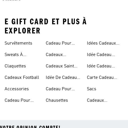
E GIFT CARD ET PLUS À
EXPLORER
Survêtements
Cadeau Pour
Idées Cadeaux
Golfeurs
Noel
Sweats À
Cadeaux
Idée Cadeau
Capuche
Personnalisés
Homme
Claquettes
Cadeaux Saint
Idée Cadeau
Valentin
Femme
Cadeaux Football
Idée De Cadeaux
Carte Cadeau
Pour Ado
adidas
Accessories
Cadeau Pour
Sacs
Running
Cadeau Pour
Chausettes
Cadeaux
Enfants
D'anniversaire
VOTRE OPINION COMPTE!