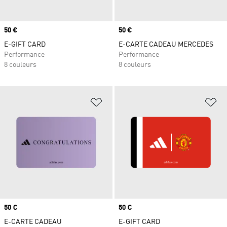
Prix
50 €
Prix
50 €
E-GIFT CARD
E-CARTE CADEAU MERCEDES
Performance
Performance
8 couleurs
8 couleurs
Ajouter à la Liste de produits favor
Aj
Prix
50 €
Prix
50 €
E-CARTE CADEAU
E-GIFT CARD