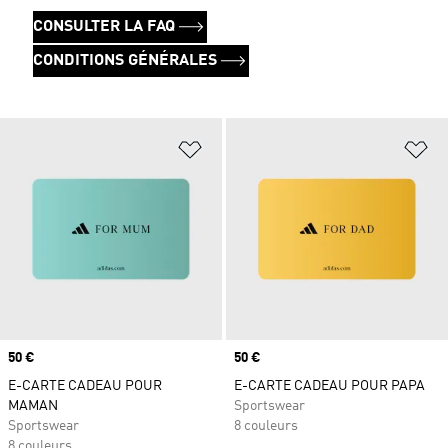
CONSULTER LA FAQ
CONDITIONS GÉNÉRALES
Ajouter à la Liste de produits favor
Aj
Prix
50 €
Prix
50 €
E-CARTE CADEAU POUR
E-CARTE CADEAU POUR PAPA
MAMAN
Sportswear
Sportswear
8 couleurs
8 couleurs