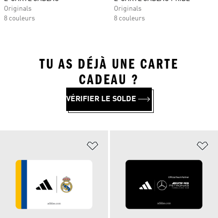
Originals
Originals
8 couleurs
8 couleurs
TU AS DÉJÀ UNE CARTE
CADEAU ?
VÉRIFIER LE SOLDE
Ajouter à la Liste de produits favor
Aj