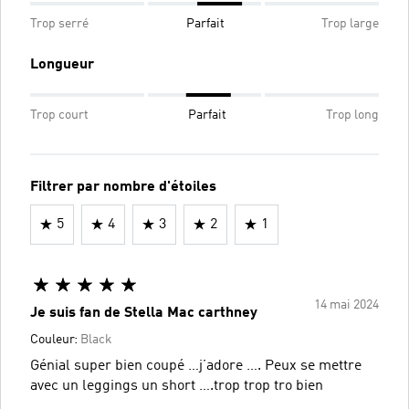
Trop serré
Parfait
Trop large
Longueur
Trop court
Parfait
Trop long
Filtrer par nombre d'étoiles
5
4
3
2
1
14 mai 2024
Je suis fan de Stella Mac carthney
Couleur:
Black
Génial super bien coupé …j’adore …. Peux se mettre
avec un leggings un short ….trop trop tro bien