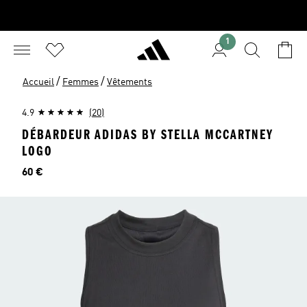
1
/
/
Accueil
Femmes
Vêtements
4.9
(20)
DÉBARDEUR ADIDAS BY STELLA MCCARTNEY
LOGO
Prix
60 €