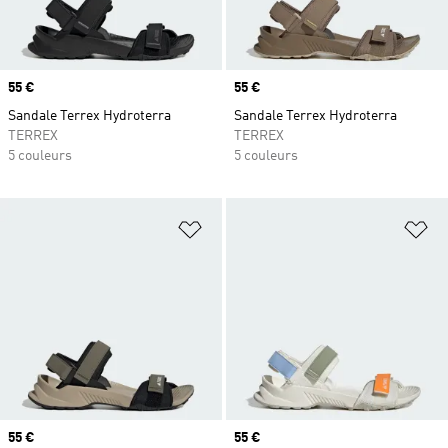
Prix
55 €
Prix
55 €
Sandale Terrex Hydroterra
Sandale Terrex Hydroterra
TERREX
TERREX
5 couleurs
5 couleurs
Ajouter à la Liste de produits favor
Aj
Prix
55 €
Prix
55 €