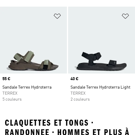
Ajouter à la Liste de produits favor
Aj
Prix
55 €
Prix
40 €
Sandale Terrex Hydroterra
Sandale Terrex Hydroterra Light
TERREX
TERREX
5 couleurs
2 couleurs
CLAQUETTES ET TONGS •
RANDONNEE • HOMMES ET PLUS À