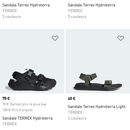
Sandale Terrex Hydroterra
Sandale Terrex Hydroterra
TERREX
TERREX
5 couleurs
5 couleurs
Ajouter à la Liste de produits favor
Aj
Prix actuel
75 €
Prix
40 €
70 € Dernier prix le plus bas
Sandale Terrex Hydroterra Light
100 € Prix d'origine
TERREX
Sandale TERREX Hydroterra
2 couleurs
TERREX