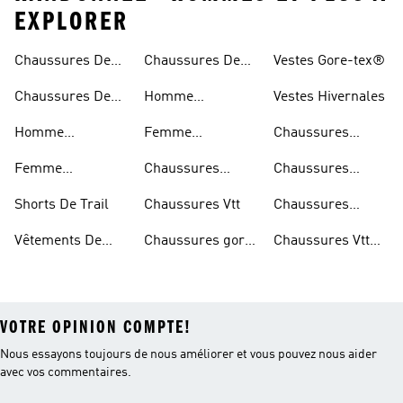
EXPLORER
Chaussures De
Chaussures De
Vestes Gore-tex®
Trail
Randonnée
Chaussures De
Homme
Vestes Hivernales
Trail
Chaussures
Homme
Femme
Chaussures
Imperméables
Randonnée
Chaussures De
Chaussures
Outdoor
Femme
Chaussures
Chaussures
Trail
Randonnée
Chaussures De
D'escalade
Noires De Trail
Shorts De Trail
Chaussures Vtt
Chaussures
Trail
Noires De
Vêtements De
Chaussures gore-
Chaussures Vtt
Randonnée
Randonnée
tex®
Femmes
VOTRE OPINION COMPTE!
Nous essayons toujours de nous améliorer et vous pouvez nous aider
avec vos commentaires.