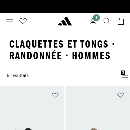
1
CLAQUETTES ET TONGS ·
RANDONNÉE · HOMMES
3
8 résultats
Ajouter à la Liste de produits favor
Aj