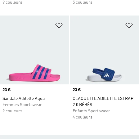
9 couleurs
5 couleurs
Ajouter à la Liste de produits favor
Aj
Prix
23 €
Prix
23 €
Sandale Adilette Aqua
CLAQUETTE ADILETTE ESTRAP
Femmes Sportswear
2.0 BÉBÉS
9 couleurs
Enfants Sportswear
4 couleurs