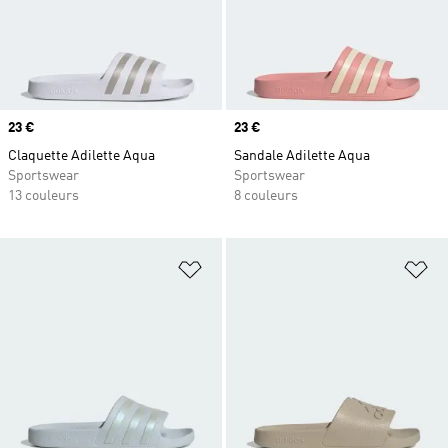
Prix
23 €
Prix
23 €
Claquette Adilette Aqua
Sandale Adilette Aqua
Sportswear
Sportswear
13 couleurs
8 couleurs
Ajouter à la Liste de produits favor
Aj