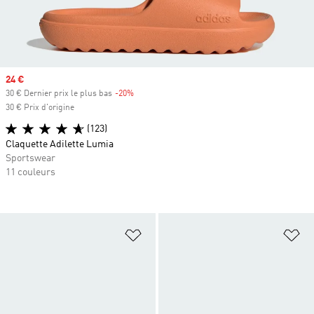
Prix soldé
24 €
30 € Dernier prix le plus bas
-20%
Rabais
30 € Prix d'origine
(123)
Claquette Adilette Lumia
Sportswear
11 couleurs
Ajouter à la Liste de produits favor
Aj