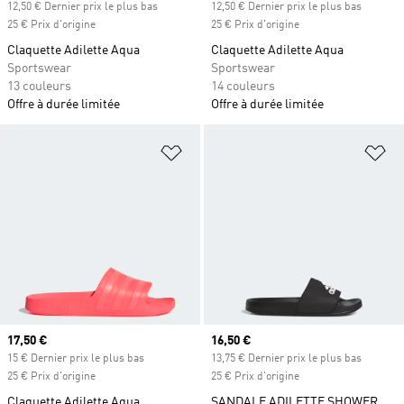
12,50 € Dernier prix le plus bas
12,50 € Dernier prix le plus bas
25 € Prix d'origine
25 € Prix d'origine
Claquette Adilette Aqua
Claquette Adilette Aqua
Sportswear
Sportswear
13 couleurs
14 couleurs
Offre à durée limitée
Offre à durée limitée
Ajouter à la Liste de produits favor
Aj
Prix actuel
17,50 €
Prix actuel
16,50 €
15 € Dernier prix le plus bas
13,75 € Dernier prix le plus bas
25 € Prix d'origine
25 € Prix d'origine
Claquette Adilette Aqua
SANDALE ADILETTE SHOWER