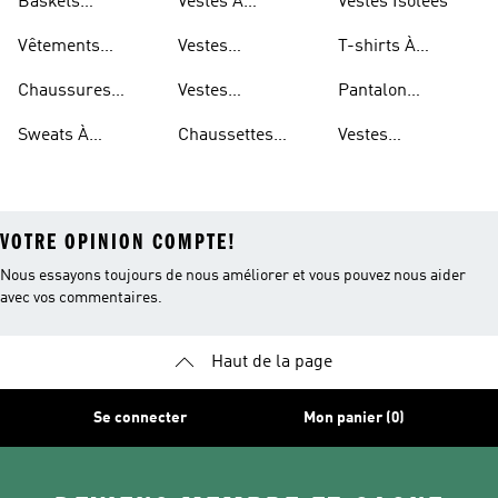
Baskets
Vestes À
Vestes Isolées
Hommes
Respirantes Pour
Repliable
Vêtements
Vestes
T-shirts À
Enfants
Imperméables
Imperméables
Séchage Rapide
Chaussures
Vestes
Pantalon
Pour Hommes
Légères
Imperméables
Extensible
Sweats À
Chaussettes
Vestes
Pour Femmes
Capuche Légers
Respirantes
Déperlantes
VOTRE OPINION COMPTE!
Nous essayons toujours de nous améliorer et vous pouvez nous aider
avec vos commentaires.
Haut de la page
Se connecter
Mon panier (0)