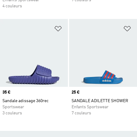
Enfants Sportswear
9 couleurs
4 couleurs
Ajouter à la Liste de produits favor
Aj
Prix
35 €
Prix
25 €
Sandale adissage 360rec
SANDALE ADILETTE SHOWER
Sportswear
Enfants Sportswear
3 couleurs
7 couleurs