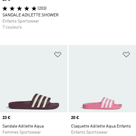
(203)
SANDALE ADILETTE SHOWER
Enfants Sportswear
7 couleurs
Ajouter à la Liste de produits favor
Aj
Prix
23 €
Prix
20 €
Sandale Adilette Aqua
Claquette Adilette Aqua Enfants
Femmes Sportswear
Enfants Sportswear