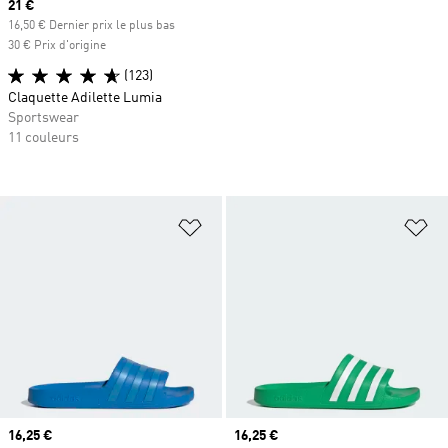
Prix actuel
21 €
16,50 € Dernier prix le plus bas
30 € Prix d'origine
(123)
Claquette Adilette Lumia
Sportswear
11 couleurs
Ajouter à la Liste de produits favor
Aj
Prix actuel
16,25 €
Prix actuel
16,25 €