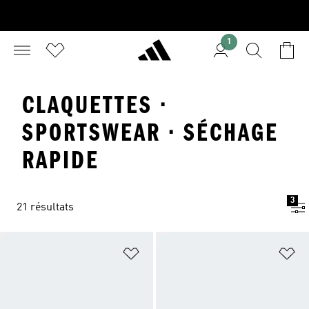
1
CLAQUETTES ·
SPORTSWEAR · SÉCHAGE
RAPIDE
3
21 résultats
Ajouter à la Liste de produits favor
Aj