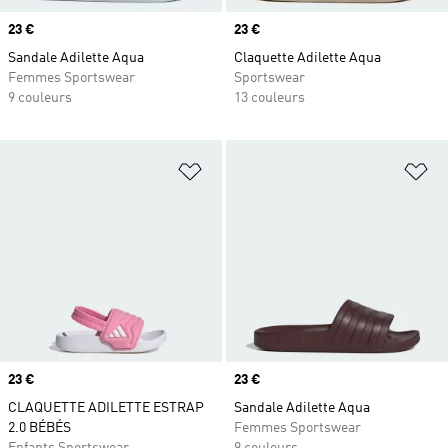
Prix
23 €
Prix
23 €
Sandale Adilette Aqua
Claquette Adilette Aqua
Femmes Sportswear
Sportswear
9 couleurs
13 couleurs
Ajouter à la Liste de produits favor
Aj
Prix
23 €
Prix
23 €
CLAQUETTE ADILETTE ESTRAP
Sandale Adilette Aqua
2.0 BÉBÉS
Femmes Sportswear