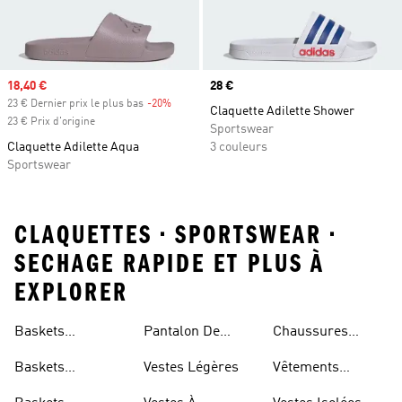
Prix soldé
18,40 €
Prix
28 €
23 € Dernier prix le plus bas
-20%
Rabais
Claquette Adilette Shower
23 € Prix d'origine
Sportswear
Claquette Adilette Aqua
3 couleurs
Sportswear
CLAQUETTES • SPORTSWEAR •
SECHAGE RAPIDE ET PLUS À
EXPLORER
Baskets
Pantalon De
Chaussures
Respirantes Pour
Jogging Léger
Réfléchissantes
Baskets
Vestes Légères
Vêtements
Femme
Respirantes Pour
Réfléchissants