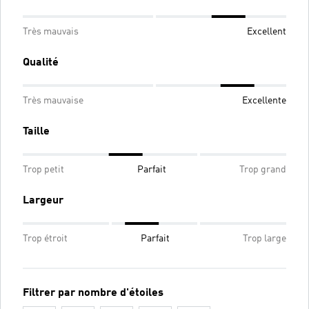
Très mauvais
Excellent
Qualité
Très mauvaise
Excellente
Taille
Trop petit
Parfait
Trop grand
Largeur
Trop étroit
Parfait
Trop large
Filtrer par nombre d'étoiles