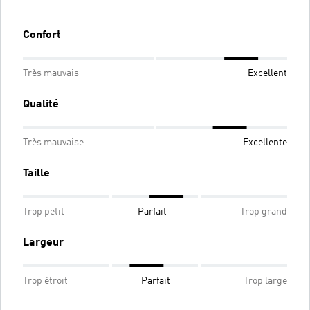
Confort
Très mauvais
Excellent
Qualité
Très mauvaise
Excellente
Taille
Trop petit
Parfait
Trop grand
Largeur
Trop étroit
Parfait
Trop large