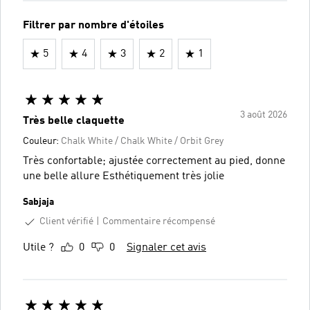
Filtrer par nombre d'étoiles
5
4
3
2
1
3 août 2026
Très belle claquette
Couleur:
Chalk White / Chalk White / Orbit Grey
Très confortable; ajustée correctement au pied, donne
une belle allure Esthétiquement très jolie
Sabjaja
Client vérifié
Commentaire récompensé
Utile ?
0
0
Signaler cet avis