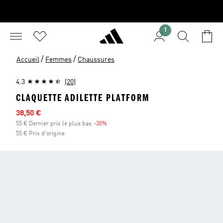
1
/
/
Accueil
Femmes
Chaussures
4.3
(20)
CLAQUETTE ADILETTE PLATFORM
Prix en promo
38,50 €
55 € Dernier prix le plus bas
-30%
Réduction
55 € Prix d'origine