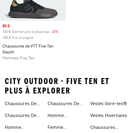
Prix soldé
80 €
100 € Dernier prix le plus bas
-20%
Rabais
100 € Prix d'origine
Chaussures de VTT Five Ten
Sleuth
Hommes Five Ten
CITY OUTDOOR • FIVE TEN ET
PLUS À EXPLORER
Chaussures De
Chaussures De
Vestes Gore-tex®
Trail
Randonnée
Chaussures De
Homme
Vestes Hivernales
Trail
Chaussures
Homme
Femme
Chaussures
Imperméables
Randonnée