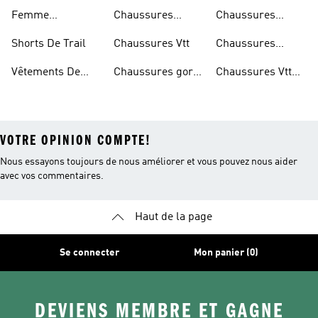
Chaussures De
Chaussures
Outdoor
Femme
Chaussures
Chaussures
Trail
Randonnée
Chaussures De
D'escalade
Noires De Trail
Shorts De Trail
Chaussures Vtt
Chaussures
Trail
Noires De
Vêtements De
Chaussures gore-
Chaussures Vtt
Randonnée
Randonnée
tex®
Femmes
VOTRE OPINION COMPTE!
Nous essayons toujours de nous améliorer et vous pouvez nous aider
avec vos commentaires.
Haut de la page
Se connecter
Mon panier (0)
DEVIENS MEMBRE ET GAGNE