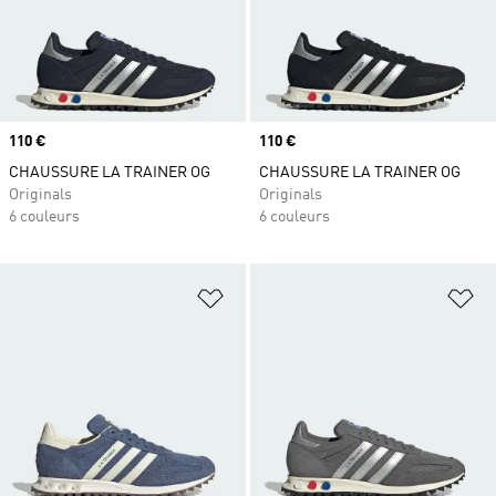
Prix
110 €
Prix
110 €
CHAUSSURE LA TRAINER OG
CHAUSSURE LA TRAINER OG
Originals
Originals
6 couleurs
6 couleurs
Ajouter à la Liste de produits favor
Aj