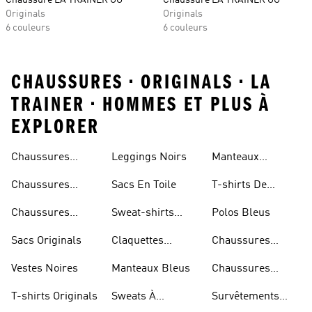
Chaussure LA TRAINER OG
Chaussure LA TRAINER OG
Originals
Originals
6 couleurs
6 couleurs
CHAUSSURES • ORIGINALS • LA
TRAINER • HOMMES ET PLUS À
EXPLORER
Chaussures
Leggings Noirs
Manteaux
Falcon
Originals
Chaussures
Sacs En Toile
T-shirts De
Continental 80
Couleur Noire
Chaussures
Sweat-shirts
Polos Bleus
Samba
Blancs
Sacs Originals
Claquettes
Chaussures
Adilette
Superstar Noires
Vestes Noires
Manteaux Bleus
Chaussures
Superstar
T-shirts Originals
Sweats À
Survêtements
Blanches