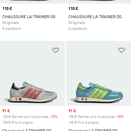
Prix
110 €
Prix
110 €
CHAUSSURE LA TRAINER OG
CHAUSSURE LA TRAINER OG
Originals
Originals
6 couleurs
6 couleurs
Ajouter à la Liste de produits favor
Aj
Prix soldé
91 €
Prix soldé
91 €
130 € Dernier prix le plus bas
-30%
Rabais
130 € Dernier prix le plus bas
-30%
Raba
130 € Prix d'origine
130 € Prix d'origine