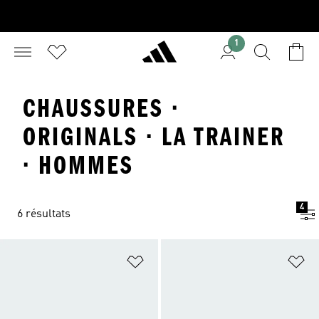
1
CHAUSSURES ·
ORIGINALS · LA TRAINER
· HOMMES
4
6 résultats
Ajouter à la Liste de produits favor
Aj