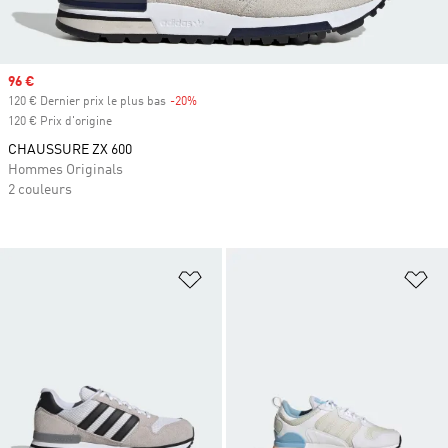
Prix soldé
96 €
120 € Dernier prix le plus bas
-20%
Rabais
120 € Prix d'origine
CHAUSSURE ZX 600
Hommes Originals
2 couleurs
Ajouter à la Liste de produits favor
Aj