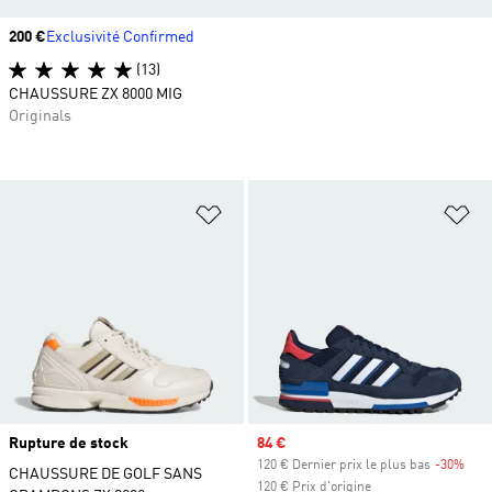
Prix
200 €
Exclusivité Confirmed
(13)
CHAUSSURE ZX 8000 MIG
Originals
Ajouter à la Liste de produits favor
Aj
Rupture de stock
Prix soldé
84 €
120 € Dernier prix le plus bas
-30%
Raba
CHAUSSURE DE GOLF SANS
120 € Prix d'origine