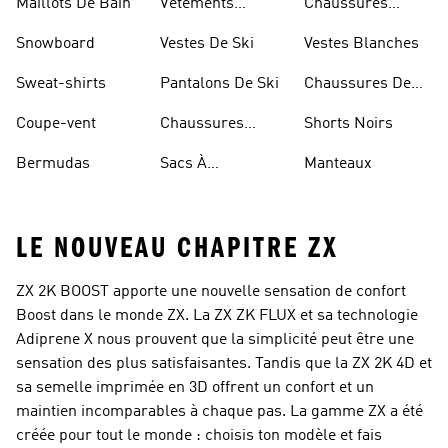
Maillots De Bain
Vêtements
Chaussures
Sportifs
D'haltérophilie
Snowboard
Vestes De Ski
Vestes Blanches
Sweat-shirts
Pantalons De Ski
Chaussures De
Basketball
Coupe-vent
Chaussures
Shorts Noirs
Rouges
Bermudas
Sacs À
Manteaux
Bandoulière
LE NOUVEAU CHAPITRE ZX
ZX 2K BOOST apporte une nouvelle sensation de confort
Boost dans le monde ZX. La ZX ZK FLUX et sa technologie
Adiprene X nous prouvent que la simplicité peut être une
sensation des plus satisfaisantes. Tandis que la ZX 2K 4D et
sa semelle imprimée en 3D offrent un confort et un
maintien incomparables à chaque pas. La gamme ZX a été
créée pour tout le monde : choisis ton modèle et fais