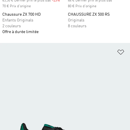
45,50 € Dernier prix le plus bas
-23%
Rabais
44 € Dernier prix le plus bas
70 € Prix d'origine
80 € Prix d'origine
Chaussure ZX 700 HD
CHAUSSURE ZX 500 RS
Enfants Originals
Originals
2 couleurs
8 couleurs
Offre à durée limitée
Aj