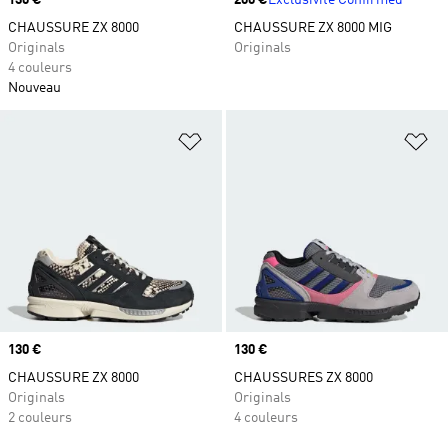
Prix
130 €
Prix
200 €
Exclusivité Confirmed
CHAUSSURE ZX 8000
CHAUSSURE ZX 8000 MIG
Originals
Originals
4 couleurs
Nouveau
Ajouter à la Liste de produits favor
Aj
Prix
130 €
Prix
130 €
CHAUSSURE ZX 8000
CHAUSSURES ZX 8000
Originals
Originals
2 couleurs
4 couleurs