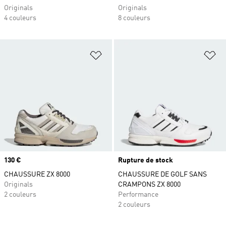
Originals
Originals
4 couleurs
8 couleurs
Ajouter à la Liste de produits favor
Aj
Prix
130 €
Rupture de stock
CHAUSSURE ZX 8000
CHAUSSURE DE GOLF SANS
Originals
CRAMPONS ZX 8000
2 couleurs
Performance
2 couleurs