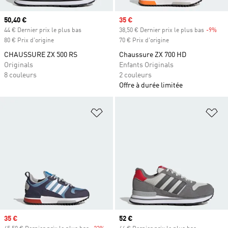
Prix actuel
50,40 €
Prix soldé
35 €
44 € Dernier prix le plus bas
38,50 € Dernier prix le plus bas
-9%
Rab
80 € Prix d'origine
70 € Prix d'origine
CHAUSSURE ZX 500 RS
Chaussure ZX 700 HD
Originals
Enfants Originals
8 couleurs
2 couleurs
Offre à durée limitée
Ajouter à la Liste de produits favor
Aj
Prix soldé
35 €
Prix actuel
52 €