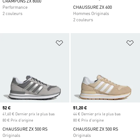
CRAMPONS ZX 8000
Performance
CHAUSSURE ZX 600
2 couleurs
Hommes Originals
2 couleurs
Ajouter à la Liste de produits favor
Aj
Prix actuel
52 €
Prix actuel
51,20 €
41,60 € Dernier prix le plus bas
44 € Dernier prix le plus bas
80 € Prix d'origine
80 € Prix d'origine
CHAUSSURE ZX 500 RS
CHAUSSURE ZX 500 RS
Originals
Originals