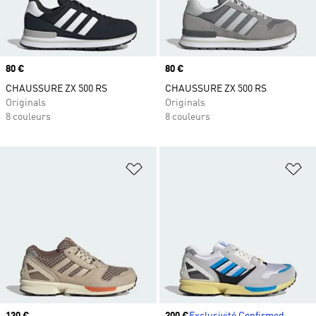
Prix
80 €
Prix
80 €
CHAUSSURE ZX 500 RS
CHAUSSURE ZX 500 RS
Originals
Originals
8 couleurs
8 couleurs
Ajouter à la Liste de produits favor
Aj