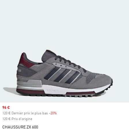
Prix soldé
96 €
120 € Dernier prix le plus bas
-20%
Rabais
120 € Prix d'origine
CHAUSSURE ZX 600