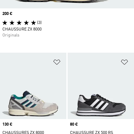
Prix
200 €
(3)
CHAUSSURE ZX 8000
Originals
Ajouter à la Liste de produits favor
Aj
Prix
130 €
Prix
80 €
CHAUSSURES ZX 8000
CHAUSSURE ZX 500 RS