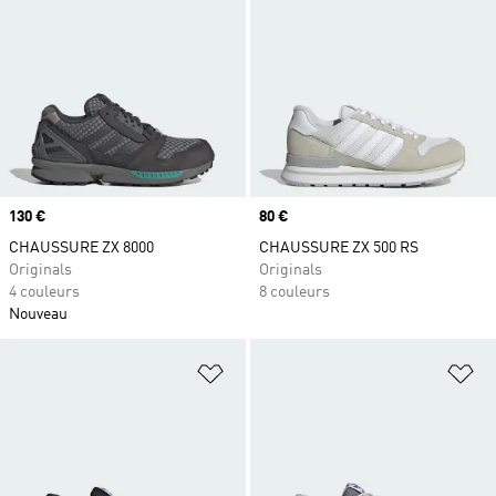
Prix
130 €
Prix
80 €
CHAUSSURE ZX 8000
CHAUSSURE ZX 500 RS
Originals
Originals
4 couleurs
8 couleurs
Nouveau
Ajouter à la Liste de produits favor
Aj