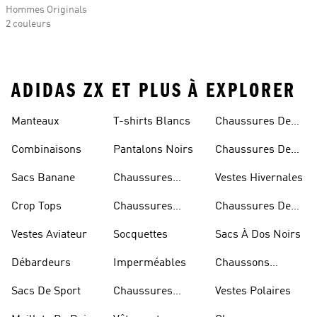
Hommes Originals
2 couleurs
ADIDAS ZX ET PLUS À EXPLORER
Manteaux
T-shirts Blancs
Chaussures De
Rugby
Combinaisons
Pantalons Noirs
Chaussures De
Skateur
Sacs Banane
Chaussures
Vestes Hivernales
Bleues
Crop Tops
Chaussures
Chaussures De
Dorées
Marche
Vestes Aviateur
Socquettes
Sacs À Dos Noirs
Débardeurs
Imperméables
Chaussons
D'escalade
Sacs De Sport
Chaussures
Vestes Polaires
Blanches