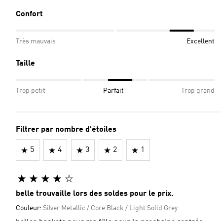
Confort
Très mauvais
Excellent
Taille
Trop petit
Parfait
Trop grand
Filtrer par nombre d'étoiles
5
4
3
2
1
belle trouvaille lors des soldes pour le prix.
Couleur:
Silver Metallic / Core Black / Light Solid Grey