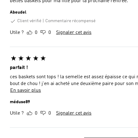
belles baskets pour ma fille pour la prochaine rentrée.
Abeudel
Client vérifié
Commentaire récompensé
Utile ?
0
0
Signaler cet avis
parfait !
ces baskets sont tops ! la semelle est assez épaisse ce qui
bout de chou ! j'en ai acheté une deuxième paire pour son me
En savoir plus
méduse89
Utile ?
0
0
Signaler cet avis