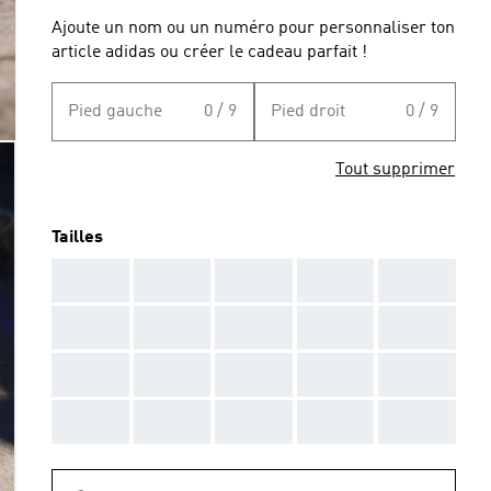
Ajoute un nom ou un numéro pour personnaliser ton
article adidas ou créer le cadeau parfait !
Pied gauche
0 / 9
Pied droit
0 / 9
Tout supprimer
Tailles
AAA
AAA
AAA
AAA
AAA
AAA
AAA
AAA
AAA
AAA
AAA
AAA
AAA
AAA
AAA
AAA
AAA
AAA
AAA
AAA