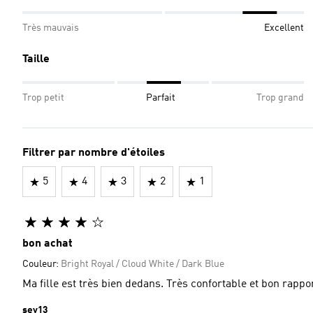
Très mauvais
Excellent
Taille
Trop petit
Parfait
Trop grand
Filtrer par nombre d'étoiles
5
4
3
2
1
bon achat
Couleur:
Bright Royal / Cloud White / Dark Blue
Ma fille est très bien dedans. Très confortable et bon rappor
sev13