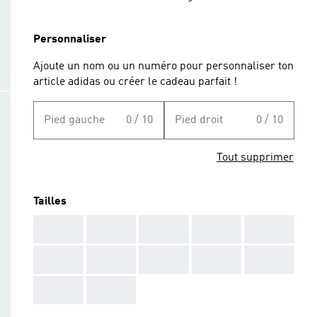
Personnaliser
Ajoute un nom ou un numéro pour personnaliser ton
article adidas ou créer le cadeau parfait !
Pied gauche
0 / 10
Pied droit
0 / 10
Tout supprimer
Tailles
AAA
AAA
AAA
AAA
AAA
AAA
AAA
AAA
AAA
AAA
AAA
AAA