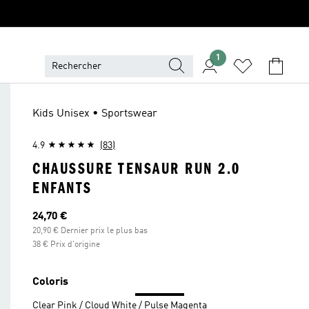
1
Kids Unisex • Sportswear
4.9
(83)
CHAUSSURE TENSAUR RUN 2.0
ENFANTS
Prix actuel
24,70 €
20,90 € Dernier prix le plus bas
38 € Prix d'origine
Coloris
Clear Pink / Cloud White / Pulse Magenta