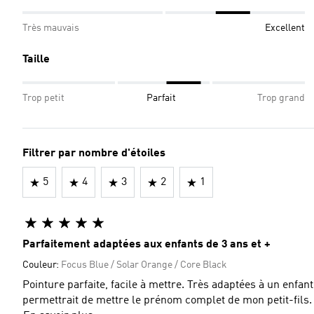
Très mauvais
Excellent
Taille
Trop petit
Parfait
Trop grand
Filtrer par nombre d'étoiles
5
4
3
2
1
Parfaitement adaptées aux enfants de 3 ans et +
Couleur:
Focus Blue / Solar Orange / Core Black
Pointure parfaite, facile à mettre. Très adaptées à un enfant de 3 ans. Une lettre de plus sur la
permettrait de mettre le prénom complet de mon petit-fils.