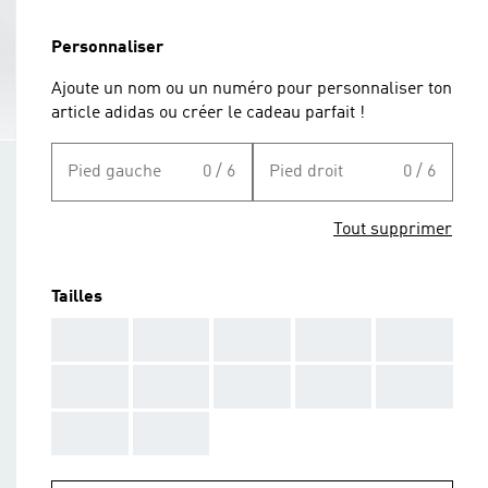
Personnaliser
Ajoute un nom ou un numéro pour personnaliser ton
article adidas ou créer le cadeau parfait !
Pied gauche
0 / 6
Pied droit
0 / 6
Tout supprimer
Tailles
AAA
AAA
AAA
AAA
AAA
AAA
AAA
AAA
AAA
AAA
AAA
AAA