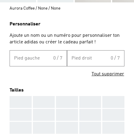
Aurora Coffee / None / None
Personnaliser
Ajoute un nom ou un numéro pour personnaliser ton
article adidas ou créer le cadeau parfait !
Pied gauche
0 / 7
Pied droit
0 / 7
Tout supprimer
Tailles
AAA
AAA
AAA
AAA
AAA
AAA
AAA
AAA
AAA
AAA
AAA
AAA
AAA
AAA
AAA