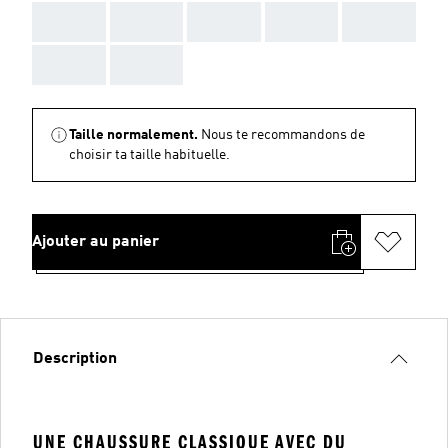
AAA
AAA
AAA
AAA
AAA
AAA
AAA
Taille normalement.
Nous te recommandons de
choisir ta taille habituelle.
Ajouter au panier
Description
UNE CHAUSSURE CLASSIQUE AVEC DU