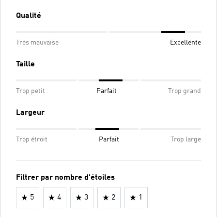
Qualité
Très mauvaise
Excellente
Taille
Trop petit
Parfait
Trop grand
Largeur
Trop étroit
Parfait
Trop large
Filtrer par nombre d'étoiles
5
4
3
2
1