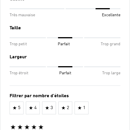
Très mauvaise
Excellente
Taille
Trop petit
Parfait
Trop grand
Largeur
Trop étroit
Parfait
Trop large
Filtrer par nombre d'étoiles
5
4
3
2
1