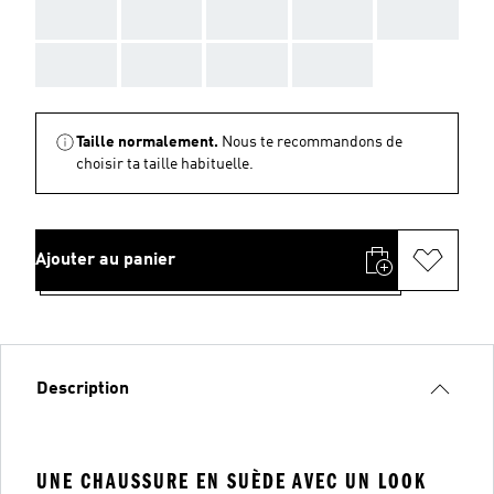
AAA
AAA
AAA
AAA
AAA
AAA
AAA
AAA
AAA
Taille normalement.
Nous te recommandons de
choisir ta taille habituelle.
Ajouter au panier
Description
UNE CHAUSSURE EN SUÈDE AVEC UN LOOK