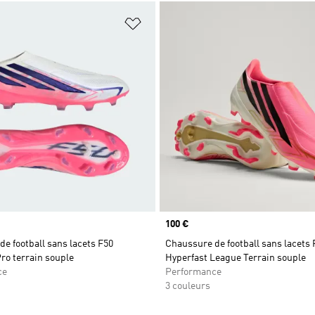
ste de produits favoris
Ajouter à la Liste de produits favor
Prix
100 €
e football sans lacets F50
Chaussure de football sans lacets 
ro terrain souple
Hyperfast League Terrain souple
ce
Performance
3 couleurs