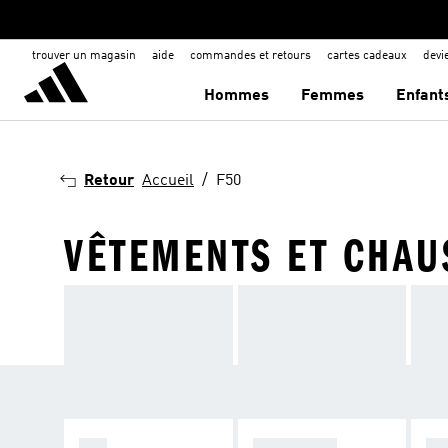
trouver un magasin
aide
commandes et retours
cartes cadeaux
dev
Hommes
Femmes
Enfant
Retour
Accueil
F50
VÊTEMENTS ET CHAU
F50
PREDATOR
C