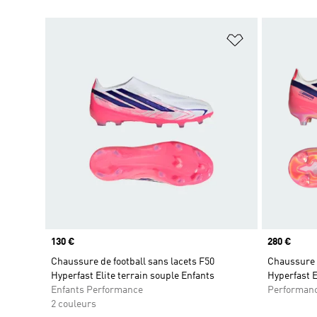
Ajouter à la Li
Prix
130 €
Prix
280 €
Chaussure de football sans lacets F50
Chaussure d
Hyperfast Elite terrain souple Enfants
Hyperfast E
Enfants Performance
Performan
2 couleurs