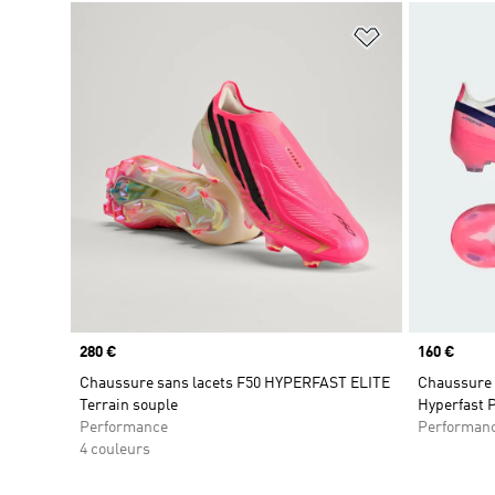
Ajouter à la Li
Prix
280 €
Prix
160 €
Chaussure sans lacets F50 HYPERFAST ELITE
Chaussure d
Terrain souple
Hyperfast P
Performance
Performan
4 couleurs