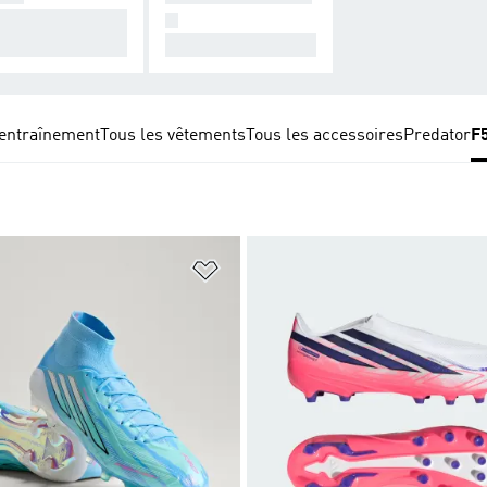
nçue pour une c
N
nexion ultime.
Pour elles.
entraînement
Tous les vêtements
Tous les accessoires
Predator
F
ste de produits favoris
Ajouter à la Liste de produits favor