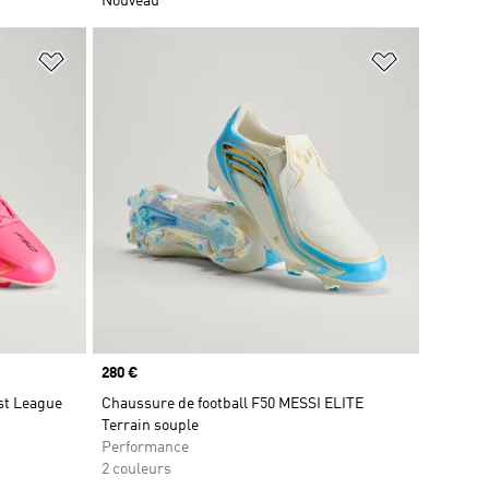
Nouveau
is
Ajouter à la Liste de produits favoris
Ajouter à la
Prix
280 €
st League
Chaussure de football F50 MESSI ELITE
Terrain souple
Performance
2 couleurs