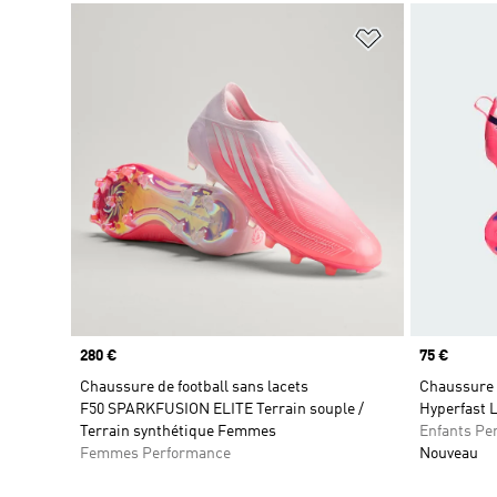
Ajouter à la Li
Prix
280 €
Prix
75 €
Chaussure de football sans lacets
Chaussure d
F50 SPARKFUSION ELITE Terrain souple /
Hyperfast 
Terrain synthétique Femmes
Enfants Pe
Femmes Performance
Nouveau