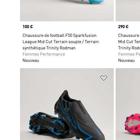
Prix
100 €
Prix
290 €
Chaussure de football F50 Sparkfusion
Chaussure d
League Mid Cut Terrain souple / Terrain
Mid Cut Ter
synthétique Trinity Rodman
Trinity Ro
Femmes Performance
Femmes Pe
Nouveau
Nouveau
Ajouter à la Li