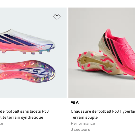
ste de produits favoris
Ajouter à la Liste de produits favor
Prix
90 €
e football sans lacets F50
Chaussure de football F50 Hyperfa
lite terrain synthétique
Terrain souple
ce
Performance
3 couleurs