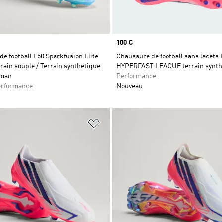
Prix
100 €
e football F50 Sparkfusion Elite
Chaussure de football sans lacets 
rain souple / Terrain synthétique
HYPERFAST LEAGUE terrain synth
dman
Performance
rformance
Nouveau
ste de produits favoris
Ajouter à la Liste de produits favor