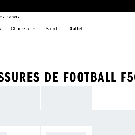
iens membre
s
Chaussures
Sports
Outlet
SSURES DE FOOTBALL F5
OPA
F50 SPARKFUSIO