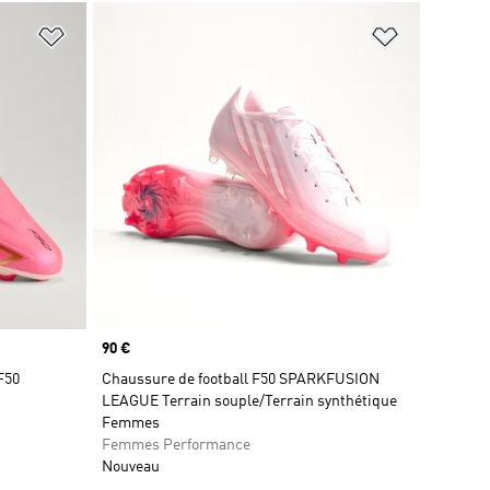
is
Ajouter à la Liste de produits favoris
Ajouter à la
Prix
90 €
F50
Chaussure de football F50 SPARKFUSION
LEAGUE Terrain souple/Terrain synthétique
Femmes
Femmes Performance
Nouveau