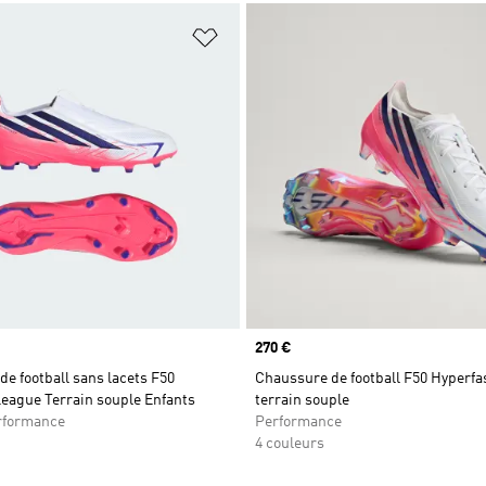
ste de produits favoris
Ajouter à la Liste de produits favor
Prix
270 €
e football sans lacets F50
Chaussure de football F50 Hyperfas
League Terrain souple Enfants
terrain souple
rformance
Performance
4 couleurs