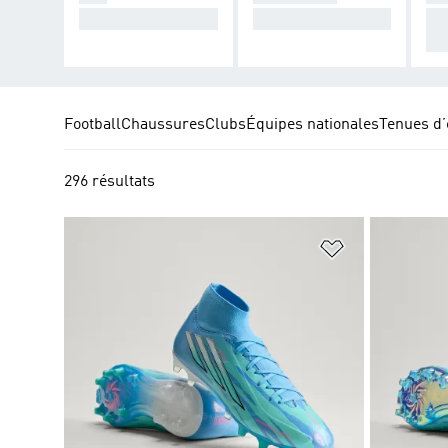
Électrise le jeu.
Contrôle le jeu.
Co
on
Football
Chaussures
Clubs
Équipes nationales
Tenues d’
296 résultats
Ajouter à la Li