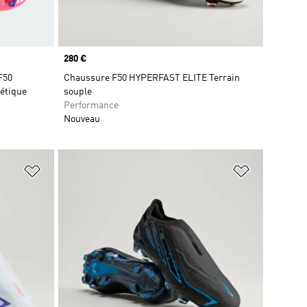
Prix
280 €
F50
Chaussure F50 HYPERFAST ELITE Terrain
étique
souple
Performance
Nouveau
is
Ajouter à la Liste de produits favoris
Ajouter à la