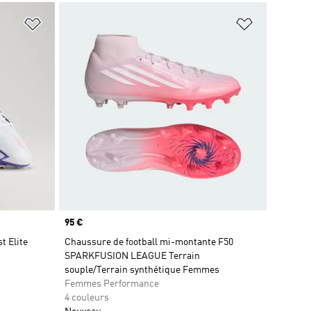
is
Ajouter à la Liste de produits favoris
Ajouter à la
Prix
95 €
t Elite
Chaussure de football mi-montante F50
SPARKFUSION LEAGUE Terrain
souple/Terrain synthétique Femmes
Femmes Performance
4 couleurs