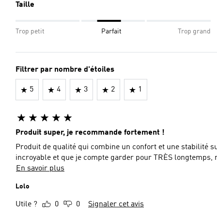
Taille
Trop petit
Parfait
Trop grand
Filtrer par nombre d'étoiles
5
4
3
2
1
Produit super, je recommande fortement !
Produit de qualité qui combine un confort et une stabilité super ! Je début en trail et c’est une paire qu
incroyable et que je compte garder pour TRÈS longtemps, m
En savoir plus
Lolo
Utile ?
0
0
Signaler cet avis