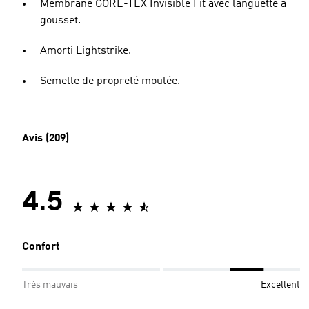
Membrane GORE-TEX Invisible Fit avec languette à
gousset.
Amorti Lightstrike.
Semelle de propreté moulée.
Avis (209)
4.5
Confort
Très mauvais
Excellent