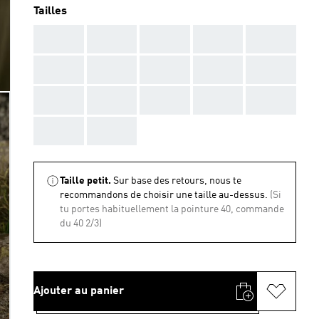
Tailles
AAA
AAA
AAA
AAA
AAA
AAA
AAA
AAA
AAA
AAA
AAA
AAA
AAA
AAA
AAA
AAA
AAA
Taille petit.
Sur base des retours, nous te
recommandons de choisir une taille au-dessus.
(Si
tu portes habituellement la pointure 40, commande
du 40 2/3)
Ajouter au panier