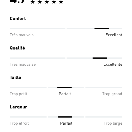
4.7
Confort
Très mauvais
Excellent
Qualité
Très mauvaise
Excellente
Taille
Trop petit
Parfait
Trop grand
Largeur
Trop étroit
Parfait
Trop large