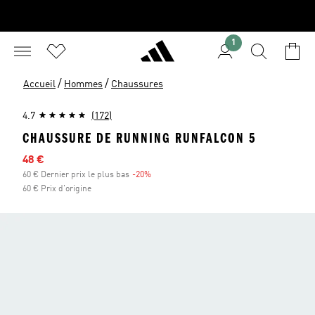
1
/
/
Accueil
Hommes
Chaussures
4.7
(172)
CHAUSSURE DE RUNNING RUNFALCON 5
Prix en promo
48 €
60 € Dernier prix le plus bas
-20%
Réduction
60 € Prix d'origine