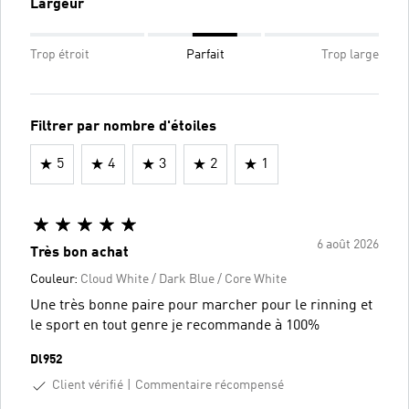
Largeur
Trop étroit
Parfait
Trop large
Filtrer par nombre d'étoiles
5
4
3
2
1
6 août 2026
Très bon achat
Couleur:
Cloud White / Dark Blue / Core White
Une très bonne paire pour marcher pour le rinning et
le sport en tout genre je recommande à 100%
Dl952
Client vérifié
Commentaire récompensé