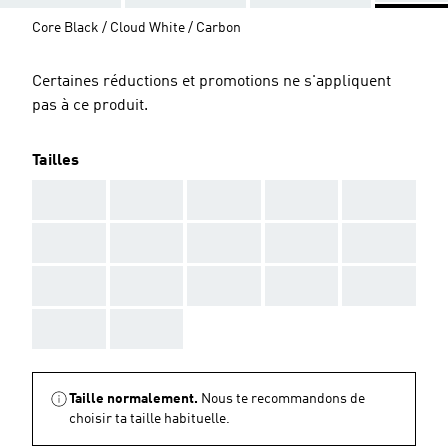
Core Black / Cloud White / Carbon
Certaines réductions et promotions ne s'appliquent
pas à ce produit.
Tailles
AAA
AAA
AAA
AAA
AAA
AAA
AAA
AAA
AAA
AAA
AAA
AAA
AAA
AAA
AAA
AAA
AAA
Taille normalement.
Nous te recommandons de
choisir ta taille habituelle.