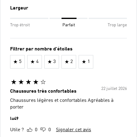
Largeur
Trop étroit
Parfait
Trop large
Filtrer par nombre d'étoiles
5
4
3
2
1
22 juillet 2026
Chaussures très confortables
Chaussures légères et confortables Agréables à
porter
lu49
Utile ?
0
0
Signaler cet avis