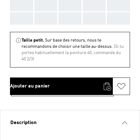
AAA
AAA
AAA
AAA
AAA
AAA
AAA
AAA
AAA
AAA
Taille petit.
Sur base des retours, nous te
recommandons de choisir une taille au-dessus.
(Si tu
portes habituellement la pointure 40, commande du
40 2/3)
Ajouter au panier
Description