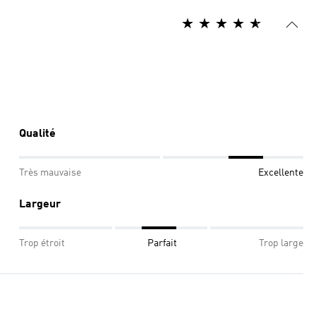
Qualité
Très mauvaise
Excellente
Largeur
Trop étroit
Parfait
Trop large