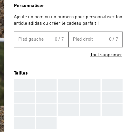
Personnaliser
Ajoute un nom ou un numéro pour personnaliser ton
article adidas ou créer le cadeau parfait !
Pied gauche
0 / 7
Pied droit
0 / 7
Tout supprimer
Tailles
AAA
AAA
AAA
AAA
AAA
AAA
AAA
AAA
AAA
AAA
AAA
AAA
AAA
AAA
AAA
AAA
AAA