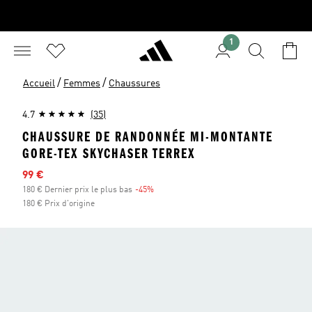
1
/
/
Accueil
Femmes
Chaussures
4.7
(35)
CHAUSSURE DE RANDONNÉE MI-MONTANTE
GORE-TEX SKYCHASER TERREX
Prix en promo
99 €
180 € Dernier prix le plus bas
-45%
Réduction
180 € Prix d'origine