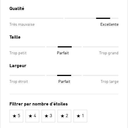
Qualité
Très mauvaise
Excellente
Taille
Trop petit
Parfait
Trop grand
Largeur
Trop étroit
Parfait
Trop large
Filtrer par nombre d'étoiles
5
4
3
2
1