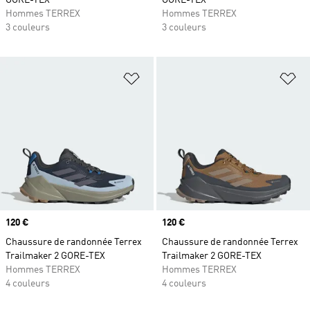
GORE-TEX
GORE-TEX
Hommes TERREX
Hommes TERREX
3 couleurs
3 couleurs
Ajouter à la Liste de produits favor
Aj
Prix
120 €
Prix
120 €
Chaussure de randonnée Terrex
Chaussure de randonnée Terrex
Trailmaker 2 GORE-TEX
Trailmaker 2 GORE-TEX
Hommes TERREX
Hommes TERREX
4 couleurs
4 couleurs