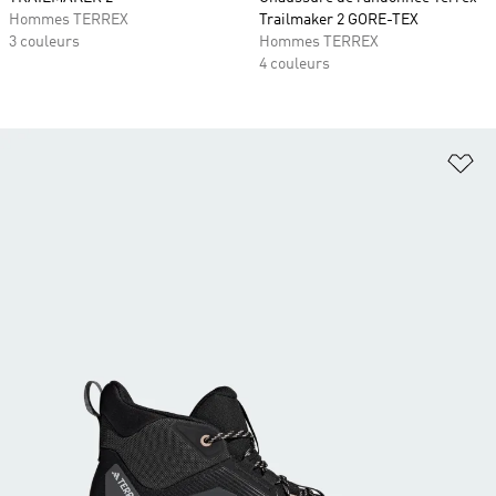
Hommes TERREX
Trailmaker 2 GORE-TEX
3 couleurs
Hommes TERREX
4 couleurs
Aj