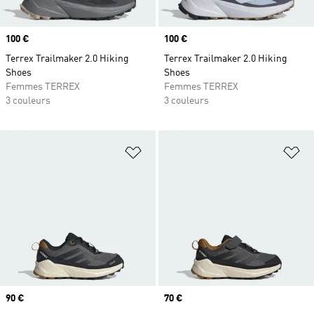
Prix
100 €
Prix
100 €
Terrex Trailmaker 2.0 Hiking
Terrex Trailmaker 2.0 Hiking
Shoes
Shoes
Femmes TERREX
Femmes TERREX
3 couleurs
3 couleurs
Ajouter à la Liste de produits favor
Aj
Prix
90 €
Prix
70 €