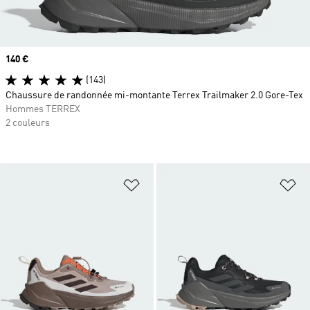
Prix
140 €
(143)
Chaussure de randonnée mi-montante Terrex Trailmaker 2.0 Gore-Tex
Hommes TERREX
2 couleurs
Ajouter à la Liste de produits favor
Aj