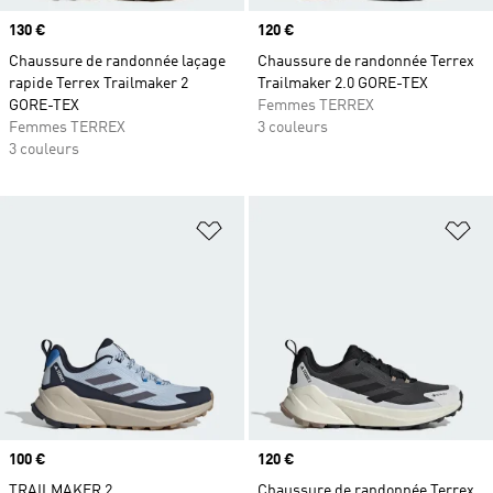
Prix
130 €
Prix
120 €
Chaussure de randonnée laçage
Chaussure de randonnée Terrex
rapide Terrex Trailmaker 2
Trailmaker 2.0 GORE-TEX
GORE-TEX
Femmes TERREX
Femmes TERREX
3 couleurs
3 couleurs
Ajouter à la Liste de produits favor
Aj
Prix
100 €
Prix
120 €
TRAILMAKER 2
Chaussure de randonnée Terrex