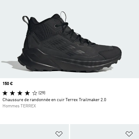
Prix
150 €
(29)
Chaussure de randonnée en cuir Terrex Trailmaker 2.0
Hommes TERREX
Ajouter à la Liste de produits favor
Aj