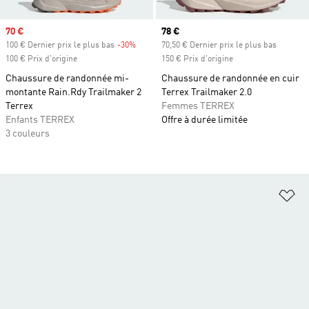
Prix soldé
70 €
Prix actuel
78 €
100 € Dernier prix le plus bas
-30%
Rabais
70,50 € Dernier prix le plus bas
100 € Prix d'origine
150 € Prix d'origine
Chaussure de randonnée mi-
Chaussure de randonnée en cuir
montante Rain.Rdy Trailmaker 2
Terrex Trailmaker 2.0
Terrex
Femmes TERREX
Enfants TERREX
Offre à durée limitée
3 couleurs
Aj