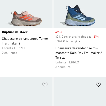
Rupture de stock
Prix soldé
47 €
60 € Dernier prix le plus bas
-21%
Rabai
Chaussure de randonnée Terrex
100 € Prix d'origine
Trailmaker 2
Enfants TERREX
Chaussure de randonnée mi-
2 couleurs
montante Rain.Rdy Trailmaker 2
Terrex
Enfants TERREX
3 couleurs
Ajouter à la Liste de produits favor
Aj