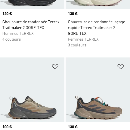
Prix
120 €
Prix
130 €
Chaussure de randonnée Terrex
Chaussure de randonnée laçage
Trailmaker 2 GORE-TEX
rapide Terrex Trailmaker 2
Hommes TERREX
GORE-TEX
4 couleurs
Femmes TERREX
3 couleurs
Ajouter à la Liste de produits favor
Aj
Prix
100 €
Prix
130 €