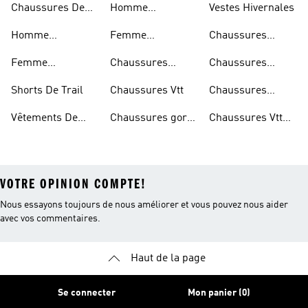
Chaussures De
Homme
Vestes Hivernales
Trail
Chaussures
Homme
Femme
Chaussures
Imperméables
Randonnée
Chaussures De
Chaussures
Outdoor
Femme
Chaussures
Chaussures
Trail
Randonnée
Chaussures De
D'escalade
Noires De Trail
Shorts De Trail
Chaussures Vtt
Chaussures
Trail
Noires De
Vêtements De
Chaussures gore-
Chaussures Vtt
Randonnée
Randonnée
tex®
Femmes
VOTRE OPINION COMPTE!
Nous essayons toujours de nous améliorer et vous pouvez nous aider
avec vos commentaires.
Haut de la page
Se connecter
Mon panier (0)