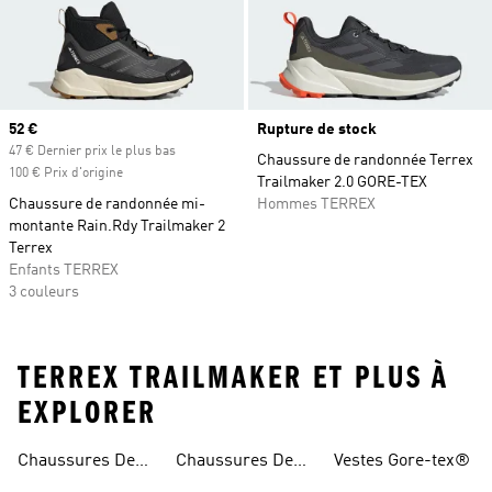
Prix actuel
52 €
Rupture de stock
47 € Dernier prix le plus bas
Chaussure de randonnée Terrex
100 € Prix d'origine
Trailmaker 2.0 GORE-TEX
Chaussure de randonnée mi-
Hommes TERREX
montante Rain.Rdy Trailmaker 2
Terrex
Enfants TERREX
3 couleurs
TERREX TRAILMAKER ET PLUS À
EXPLORER
Chaussures De
Chaussures De
Vestes Gore-tex®
Trail
Randonnée