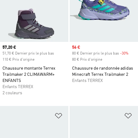
Prix actuel
57,20 €
Prix soldé
56 €
51,70 € Dernier prix le plus bas
80 € Dernier prix le plus bas
-30%
Rabai
110 € Prix d'origine
80 € Prix d'origine
Chaussure montante Terrex
Chaussure de randonnée adidas
Trailmaker 2 CLIMAWARM+
Minecraft Terrex Trailmaker 2
ENFANTS
Enfants TERREX
Enfants TERREX
2 couleurs
Ajouter à la Liste de produits favor
Aj