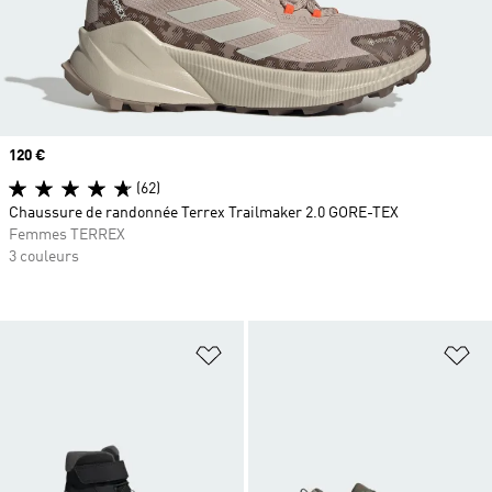
Prix
120 €
(62)
Chaussure de randonnée Terrex Trailmaker 2.0 GORE-TEX
Femmes TERREX
3 couleurs
Ajouter à la Liste de produits favor
Aj