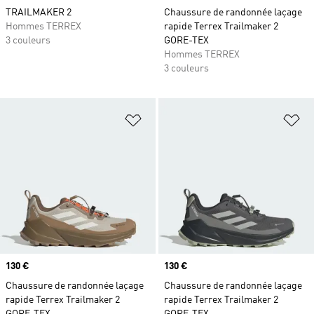
TRAILMAKER 2
Chaussure de randonnée laçage
Hommes TERREX
rapide Terrex Trailmaker 2
3 couleurs
GORE-TEX
Hommes TERREX
3 couleurs
Ajouter à la Liste de produits favor
Aj
Prix
130 €
Prix
130 €
Chaussure de randonnée laçage
Chaussure de randonnée laçage
rapide Terrex Trailmaker 2
rapide Terrex Trailmaker 2