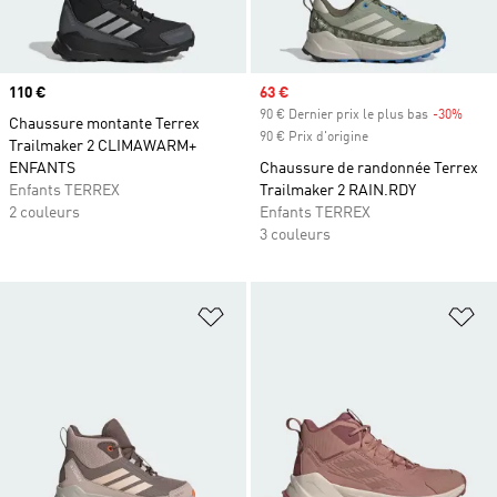
Prix
110 €
Prix soldé
63 €
90 € Dernier prix le plus bas
-30%
Rabai
Chaussure montante Terrex
90 € Prix d'origine
Trailmaker 2 CLIMAWARM+
ENFANTS
Chaussure de randonnée Terrex
Enfants TERREX
Trailmaker 2 RAIN.RDY
2 couleurs
Enfants TERREX
3 couleurs
Ajouter à la Liste de produits favor
Aj