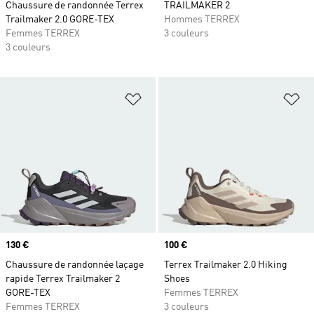
Chaussure de randonnée Terrex
TRAILMAKER 2
Trailmaker 2.0 GORE-TEX
Hommes TERREX
Femmes TERREX
3 couleurs
3 couleurs
Ajouter à la Liste de produits favor
Aj
Prix
130 €
Prix
100 €
Chaussure de randonnée laçage
Terrex Trailmaker 2.0 Hiking
rapide Terrex Trailmaker 2
Shoes
GORE-TEX
Femmes TERREX
Femmes TERREX
3 couleurs