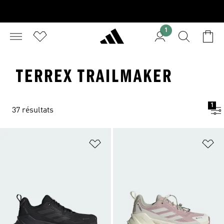
1
TERREX TRAILMAKER
1
37 résultats
Ajouter à la Liste de produits favor
Aj