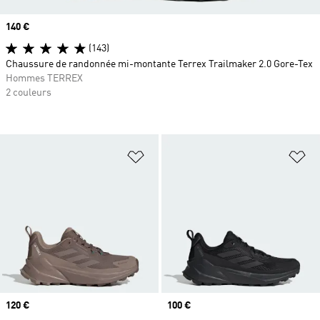
Prix
140 €
(143)
Chaussure de randonnée mi-montante Terrex Trailmaker 2.0 Gore-Tex
Hommes TERREX
2 couleurs
Ajouter à la Liste de produits favor
Aj
Prix
120 €
Prix
100 €