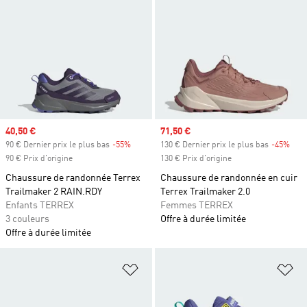
Prix soldé
40,50 €
Prix soldé
71,50 €
90 € Dernier prix le plus bas
-55%
Rabais
130 € Dernier prix le plus bas
-45%
Raba
90 € Prix d'origine
130 € Prix d'origine
Chaussure de randonnée Terrex
Chaussure de randonnée en cuir
Trailmaker 2 RAIN.RDY
Terrex Trailmaker 2.0
Enfants TERREX
Femmes TERREX
3 couleurs
Offre à durée limitée
Offre à durée limitée
Ajouter à la Liste de produits favor
Aj