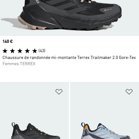
Prix
140 €
(43)
Chaussure de randonnée mi-montante Terrex Trailmaker 2.0 Gore-Tex
Femmes TERREX
Ajouter à la Liste de produits favor
Aj