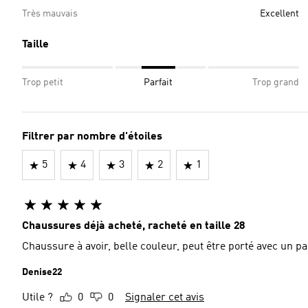
Très mauvais
Excellent
Taille
Trop petit
Parfait
Trop grand
Filtrer par nombre d'étoiles
5
4
3
2
1
Chaussures déjà acheté, racheté en taille 28
Chaussure à avoir, belle couleur, peut être porté avec un p
Denise22
Utile ?
0
0
Signaler cet avis