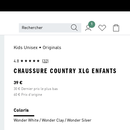
1
Kids Unisex • Originals
4.8
(32)
CHAUSSURE COUNTRY XLG ENFANTS
Prix actuel
39 €
30 € Dernier prix le plus bas
60 € Prix d'origine
Coloris
Wonder White / Wonder Clay / Wonder Silver