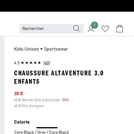
1
Kids Unisex • Sportswear
4.5
(40)
CHAUSSURE ALTAVENTURE 3.0
ENFANTS
Prix en promo
28 €
40 € Dernier prix le plus bas
-30%
Réduction
40 € Prix d'origine
Coloris
Core Black / Grey / Core Black