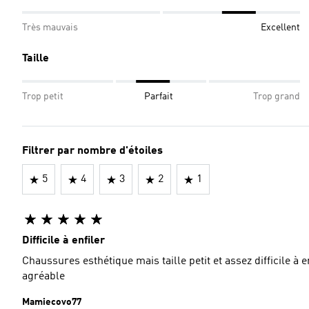
Très mauvais
Excellent
Taille
Trop petit
Parfait
Trop grand
Filtrer par nombre d'étoiles
5
4
3
2
1
Difficile à enfiler
Chaussures esthétique mais taille petit et assez difficile à enf
agréable
Mamiecovo77