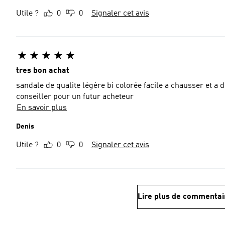
Utile ?
0
0
Signaler cet avis
tres bon achat
sandale de qualite légère bi colorée facile a chausser et a déchausser resitante souple et de tres bonne qualité. A
conseiller pour un futur acheteur
En savoir plus
Denis
Utile ?
0
0
Signaler cet avis
Lire plus de commentai