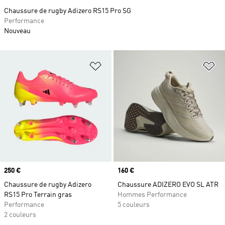
Chaussure de rugby Adizero RS15 Pro SG
Performance
Nouveau
Ajouter à la Liste de produits favor
Aj
Prix
250 €
Prix
160 €
Chaussure de rugby Adizero
Chaussure ADIZERO EVO SL ATR
RS15 Pro Terrain gras
Hommes Performance
Performance
5 couleurs
2 couleurs