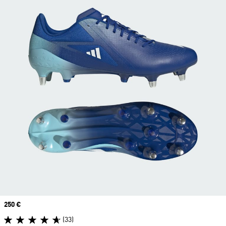
Prix
250 €
(33)