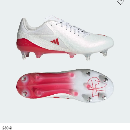
Aj
Prix
260 €