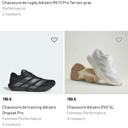
Chaussure de rugby Adizero RS15 Pro Terrain gras
Performance
2 couleurs
Ajouter à la Liste de produits favor
Aj
Prix
150 €
Prix
150 €
Chaussure de training Adizero
Chaussure Adizero EVO SL
Dropset Pro
Femmes Performance
Femmes Performance
3 couleurs
4 couleurs