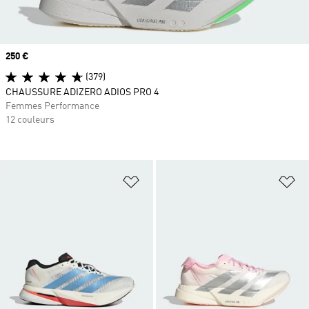
Prix
250 €
(379)
CHAUSSURE ADIZERO ADIOS PRO 4
Femmes Performance
12 couleurs
Ajouter à la Liste de produits favor
Aj