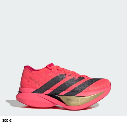
Prix
300 €