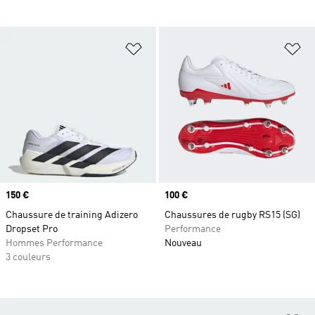
Ajouter à la Liste de produits favor
Aj
Prix
150 €
Prix
100 €
Chaussure de training Adizero
Chaussures de rugby RS15 (SG)
Dropset Pro
Performance
Hommes Performance
Nouveau
3 couleurs