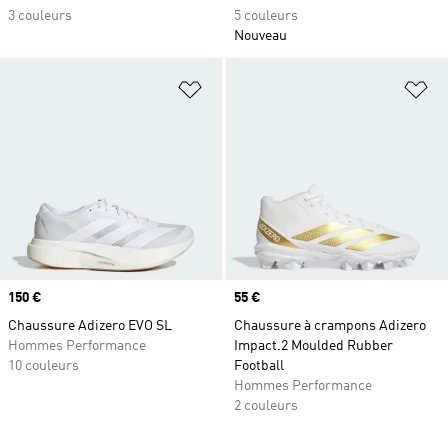
3 couleurs
5 couleurs
Nouveau
Ajouter à la Liste de produits favor
Aj
Prix
150 €
Prix
55 €
Chaussure Adizero EVO SL
Chaussure à crampons Adizero
Hommes Performance
Impact.2 Moulded Rubber
10 couleurs
Football
Hommes Performance
2 couleurs