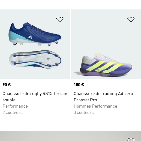
Ajouter à la Liste de produits favor
Aj
Prix
90 €
Prix
150 €
Chaussure de rugby RS15 Terrain
Chaussure de training Adizero
souple
Dropset Pro
Performance
Hommes Performance
2 couleurs
3 couleurs
Aj