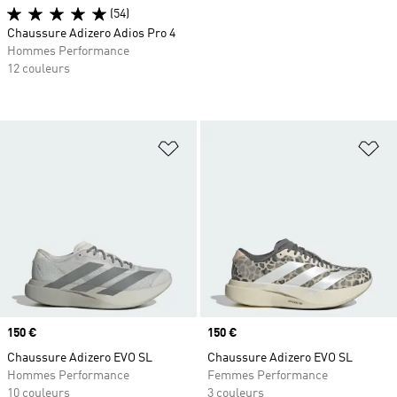
(54)
Chaussure Adizero Adios Pro 4
Hommes Performance
12 couleurs
Ajouter à la Liste de produits favor
Aj
Prix
150 €
Prix
150 €
Chaussure Adizero EVO SL
Chaussure Adizero EVO SL
Hommes Performance
Femmes Performance
10 couleurs
3 couleurs