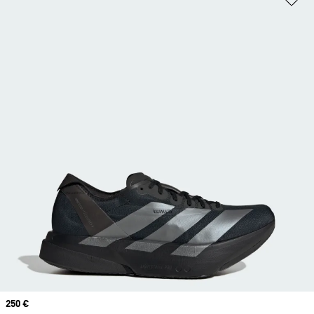
Prix
250 €