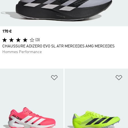
Prix
170 €
(3)
CHAUSSURE ADIZERO EVO SL ATR MERCEDES AMG MERCEDES
Hommes Performance
Ajouter à la Liste de produits favor
Aj