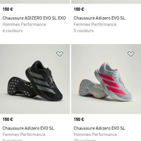
Prix
150 €
Prix
150 €
Chaussure ADIZERO EVO SL EXO
Chaussure Adizero EVO SL
Hommes Performance
Femmes Performance
6 couleurs
5 couleurs
Ajouter à la Liste de produits favor
Aj
Prix
150 €
Prix
150 €
Chaussure Adizero EVO SL
Chaussure Adizero EVO SL
Femmes Performance
Hommes Performance