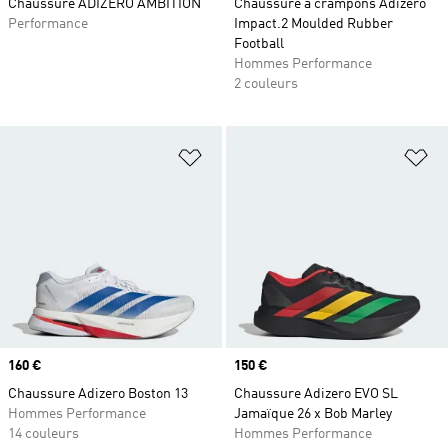
Chaussure ADIZERO AMBITION
Chaussure à crampons Adizero
Performance
Impact.2 Moulded Rubber
Football
Hommes Performance
2 couleurs
Ajouter à la Liste de produits favor
Aj
Prix
160 €
Prix
150 €
Chaussure Adizero Boston 13
Chaussure Adizero EVO SL
Hommes Performance
Jamaïque 26 x Bob Marley
14 couleurs
Hommes Performance