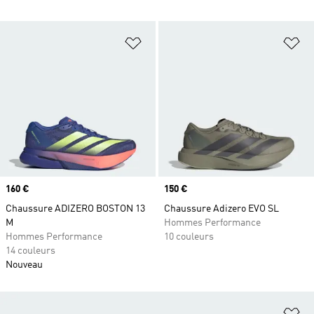
Ajouter à la Liste de produits favor
Aj
Prix
160 €
Prix
150 €
Chaussure ADIZERO BOSTON 13
Chaussure Adizero EVO SL
M
Hommes Performance
Hommes Performance
10 couleurs
14 couleurs
Nouveau
Aj