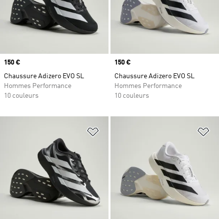
Prix
150 €
Prix
150 €
Chaussure Adizero EVO SL
Chaussure Adizero EVO SL
Hommes Performance
Hommes Performance
10 couleurs
10 couleurs
Ajouter à la Liste de produits favor
Aj