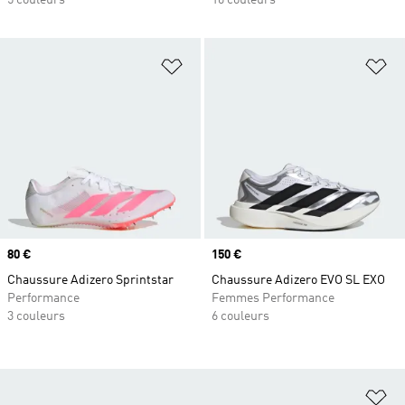
5 couleurs
10 couleurs
Ajouter à la Liste de produits favor
Aj
Prix
80 €
Prix
150 €
Chaussure Adizero Sprintstar
Chaussure Adizero EVO SL EXO
Performance
Femmes Performance
3 couleurs
6 couleurs
Aj