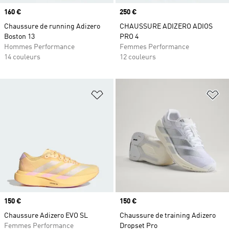
Prix
160 €
Prix
250 €
Chaussure de running Adizero
CHAUSSURE ADIZERO ADIOS
Boston 13
PRO 4
Hommes Performance
Femmes Performance
14 couleurs
12 couleurs
Ajouter à la Liste de produits favor
Aj
Prix
150 €
Prix
150 €
Chaussure Adizero EVO SL
Chaussure de training Adizero
Femmes Performance
Dropset Pro