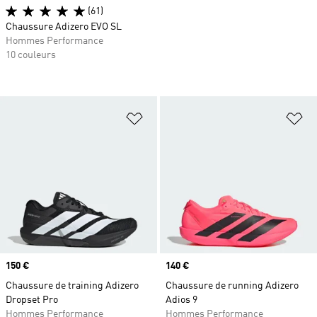
(61)
Chaussure Adizero EVO SL
Hommes Performance
10 couleurs
Ajouter à la Liste de produits favor
Aj
Prix
150 €
Prix
140 €
Chaussure de training Adizero
Chaussure de running Adizero
Dropset Pro
Adios 9
Hommes Performance
Hommes Performance