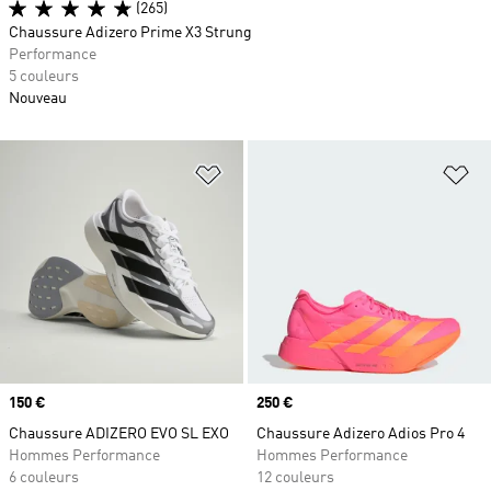
(265)
Chaussure Adizero Prime X3 Strung
Performance
5 couleurs
Nouveau
Ajouter à la Liste de produits favor
Aj
Prix
150 €
Prix
250 €
Chaussure ADIZERO EVO SL EXO
Chaussure Adizero Adios Pro 4
Hommes Performance
Hommes Performance
6 couleurs
12 couleurs