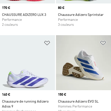
Prix
170 €
Prix
80 €
CHAUSSURE ADIZERO LUX 3
Chaussure Adizero Sprintstar
Performance
Performance
2 couleurs
3 couleurs
Ajouter à la Liste de produits favor
Aj
Prix
140 €
Prix
150 €
Chaussure de running Adizero
Chaussure Adizero EVO SL
Adios 9
Hommes Performance