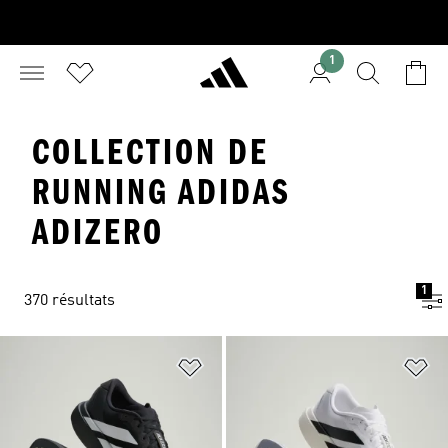
1
COLLECTION DE
RUNNING ADIDAS
ADIZERO
1
370 résultats
Ajouter à la Liste de produits favor
Aj