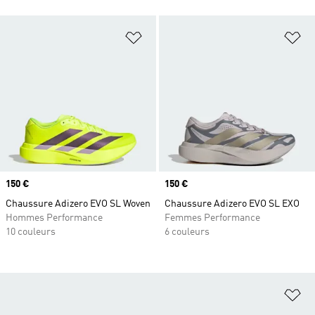
Ajouter à la Liste de produits favor
Aj
Prix
150 €
Prix
150 €
Chaussure Adizero EVO SL Woven
Chaussure Adizero EVO SL EXO
Hommes Performance
Femmes Performance
10 couleurs
6 couleurs
Aj