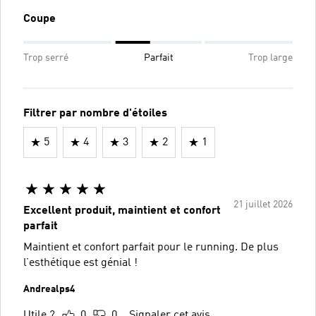
Coupe
Trop serré
Parfait
Trop large
Filtrer par nombre d'étoiles
5
4
3
2
1
21 juillet 2026
Excellent produit, maintient et confort
parfait
Maintient et confort parfait pour le running. De plus
l’esthétique est génial !
Andrealps4
Utile ?
0
0
Signaler cet avis