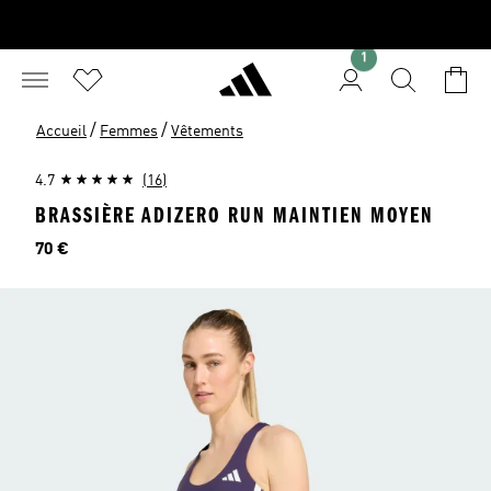
1
/
/
Accueil
Femmes
Vêtements
4.7
(16)
BRASSIÈRE ADIZERO RUN MAINTIEN MOYEN
Prix
70 €