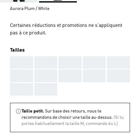
Aurora Plum / White
Certaines réductions et promotions ne s'appliquent
pas à ce produit.
Tailles
AAA
AAA
AAA
AAA
AAA
AAA
AAA
AAA
AAA
AAA
AAA
AAA
Taille petit.
Sur base des retours, nous te
recommandons de choisir une taille au-dessus.
(Si tu
portes habituellement la taille M, commande du L)