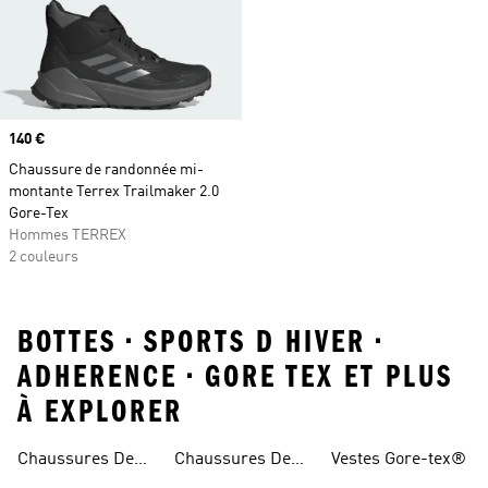
Prix
140 €
Chaussure de randonnée mi-
montante Terrex Trailmaker 2.0
Gore-Tex
Hommes TERREX
2 couleurs
BOTTES • SPORTS D HIVER •
ADHERENCE • GORE TEX ET PLUS
À EXPLORER
Chaussures De
Chaussures De
Vestes Gore-tex®
Trail
Randonnée