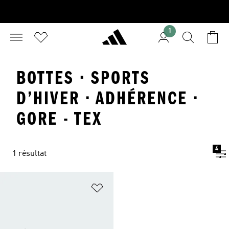
1
BOTTES · SPORTS
D’HIVER · ADHÉRENCE ·
GORE - TEX
4
1 résultat
Ajouter à la Liste de produits favor