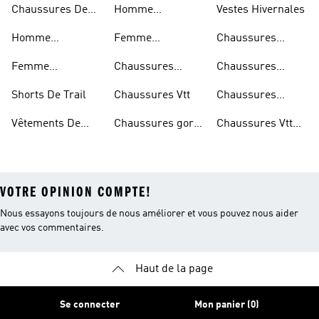
Chaussures De
Homme
Vestes Hivernales
Trail
Chaussures
Homme
Femme
Chaussures
Imperméables
Randonnée
Chaussures De
Chaussures
Outdoor
Femme
Chaussures
Chaussures
Trail
Randonnée
Chaussures De
D'escalade
Noires De Trail
Shorts De Trail
Chaussures Vtt
Chaussures
Trail
Noires De
Vêtements De
Chaussures gore-
Chaussures Vtt
Randonnée
Randonnée
tex®
Femmes
VOTRE OPINION COMPTE!
Nous essayons toujours de nous améliorer et vous pouvez nous aider
avec vos commentaires.
Haut de la page
Se connecter
Mon panier (0)