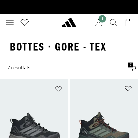
1
BOTTES · GORE - TEX
2
7 résultats
Ajouter à la Liste de produits favor
Aj