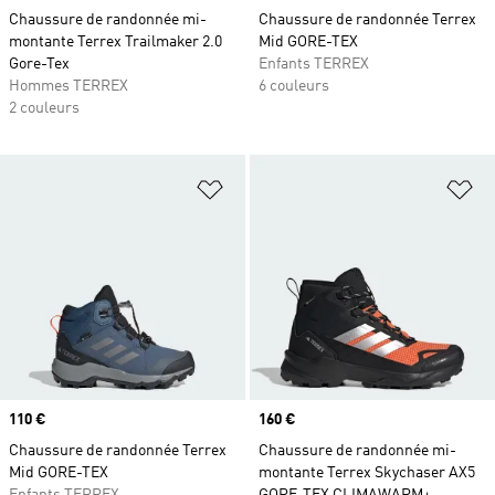
Chaussure de randonnée mi-
Chaussure de randonnée Terrex
montante Terrex Trailmaker 2.0
Mid GORE-TEX
Gore-Tex
Enfants TERREX
Hommes TERREX
6 couleurs
2 couleurs
Ajouter à la Liste de produits favor
Aj
Prix
110 €
Prix
160 €
Chaussure de randonnée Terrex
Chaussure de randonnée mi-
Mid GORE-TEX
montante Terrex Skychaser AX5