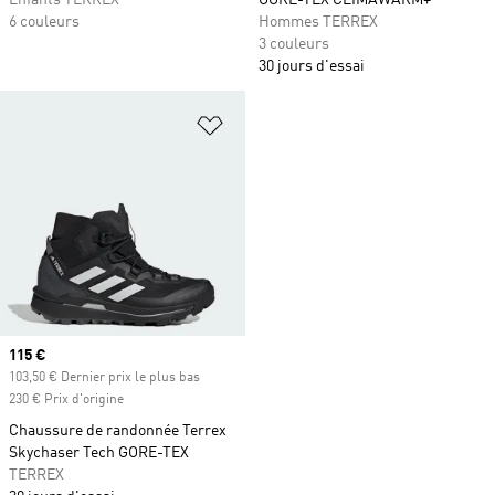
Enfants TERREX
GORE-TEX CLIMAWARM+
6 couleurs
Hommes TERREX
3 couleurs
30 jours d'essai
Ajouter à la Liste de produits favor
Prix actuel
115 €
103,50 € Dernier prix le plus bas
230 € Prix d'origine
Chaussure de randonnée Terrex
Skychaser Tech GORE-TEX
TERREX