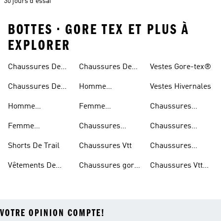
30 jours d'essai
BOTTES • GORE TEX ET PLUS À
EXPLORER
Chaussures De
Chaussures De
Vestes Gore-tex®
Trail
Randonnée
Chaussures De
Homme
Vestes Hivernales
Trail
Chaussures
Homme
Femme
Chaussures
Imperméables
Randonnée
Chaussures De
Chaussures
Outdoor
Femme
Chaussures
Chaussures
Trail
Randonnée
Chaussures De
D'escalade
Noires De Trail
Shorts De Trail
Chaussures Vtt
Chaussures
Trail
Noires De
Vêtements De
Chaussures gore-
Chaussures Vtt
Randonnée
Randonnée
tex®
Femmes
VOTRE OPINION COMPTE!