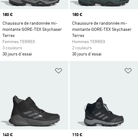
Prix
180 €
Prix
180 €
Chaussure de randonnée mi-
Chaussure de randonnée mi-
montante GORE-TEX Skychaser
montante GORE-TEX Skychaser
Terrex
Terrex
Femmes TERREX
Hommes TERREX
3 couleurs
2 couleurs
30 jours d'essai
30 jours d'essai
Ajouter à la Liste de produits favor
Aj
Prix
140 €
Prix
110 €