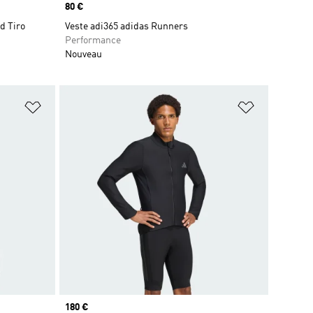
Prix
80 €
d Tiro
Veste adi365 adidas Runners
Performance
Nouveau
is
Ajouter à la Liste de produits favoris
Ajouter à la
Prix
180 €