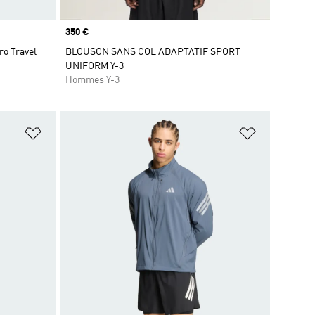
Prix
350 €
ro Travel
BLOUSON SANS COL ADAPTATIF SPORT
UNIFORM Y-3
Hommes Y-3
is
Ajouter à la Liste de produits favoris
Ajouter à la