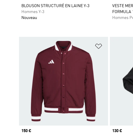
BLOUSON STRUCTURÉ EN LAINE Y-3
VESTE MER
Hommes Y-3
FORMULA 
Nouveau
Hommes Pe
Ajouter à la Li
Prix
150 €
Prix
130 €