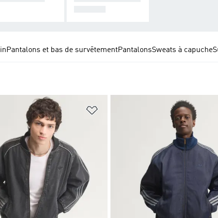
TEMENT
in
Pantalons et bas de survêtement
Pantalons
Sweats à capuche
S
ste de produits favoris
Ajouter à la Liste de produits favor