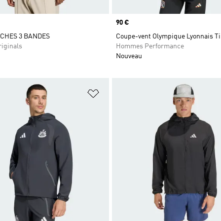
Prix
90 €
CHES 3 BANDES
Coupe-vent Olympique Lyonnais Ti
iginals
Hommes Performance
Nouveau
ste de produits favoris
Ajouter à la Liste de produits favor