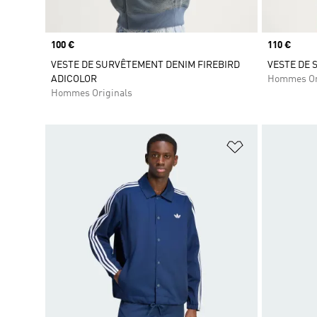
Prix
100 €
Prix
110 €
VESTE DE SURVÊTEMENT DENIM FIREBIRD
VESTE DE 
ADICOLOR
Hommes Or
Hommes Originals
Ajouter à la Li