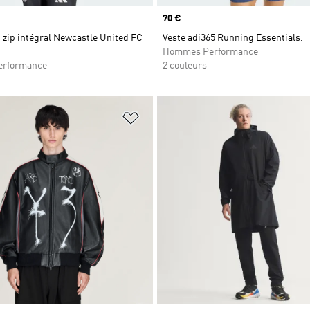
Prix
70 €
 zip intégral Newcastle United FC
Veste adi365 Running Essentials.
Hommes Performance
rformance
2 couleurs
ste de produits favoris
Ajouter à la Liste de produits favor