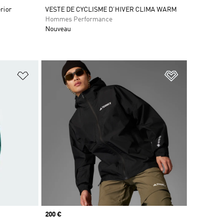
rior
VESTE DE CYCLISME D’HIVER CLIMA WARM
Hommes Performance
Nouveau
is
Ajouter à la Liste de produits favoris
Ajouter à la
Prix
200 €