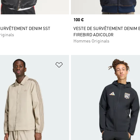
Prix
100 €
SURVÊTEMENT DENIM SST
VESTE DE SURVÊTEMENT DENIM 
iginals
FIREBIRD ADICOLOR
Hommes Originals
ste de produits favoris
Ajouter à la Liste de produits favor