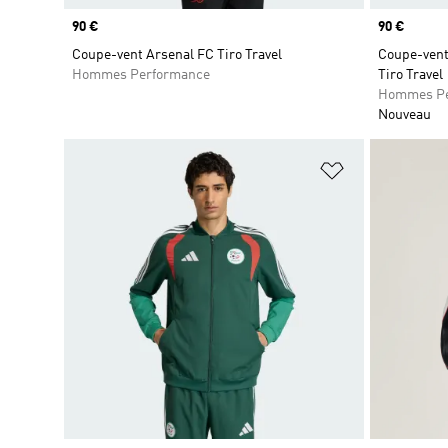
Prix
90 €
Prix
90 €
Coupe-vent Arsenal FC Tiro Travel
Coupe-vent
Hommes Performance
Tiro Travel
Hommes Pe
Nouveau
Ajouter à la Li