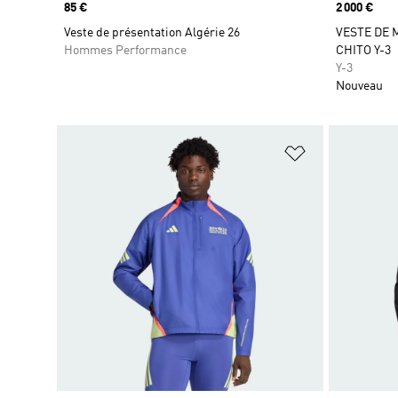
Prix
85 €
Prix
2 000 €
Veste de présentation Algérie 26
VESTE DE 
Hommes Performance
CHITO Y-3
Y-3
Nouveau
Ajouter à la Li