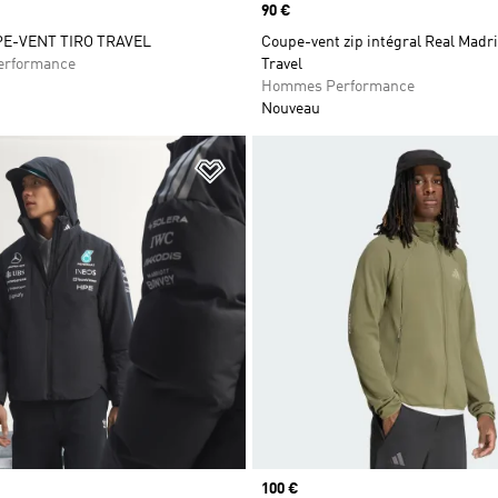
Prix
90 €
PE-VENT TIRO TRAVEL
Coupe-vent zip intégral Real Madri
rformance
Travel
Hommes Performance
Nouveau
ste de produits favoris
Ajouter à la Liste de produits favor
Prix
100 €