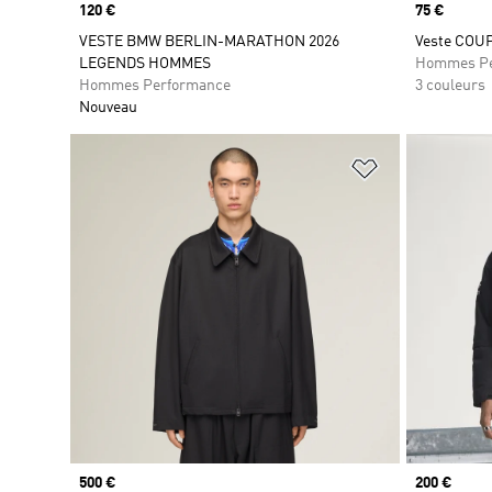
Prix
120 €
Prix
75 €
VESTE BMW BERLIN-MARATHON 2026
Veste COU
LEGENDS HOMMES
Hommes Pe
Hommes Performance
3 couleurs
Nouveau
Ajouter à la Li
Prix
500 €
Prix
200 €