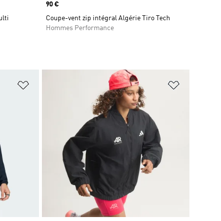
Prix
90 €
lti
Coupe-vent zip intégral Algérie Tiro Tech
Hommes Performance
is
Ajouter à la Liste de produits favoris
Ajouter à la