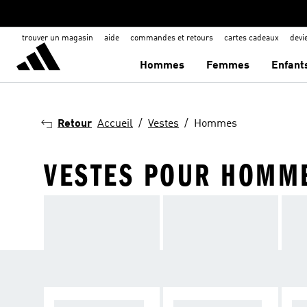
trouver un magasin
aide
commandes et retours
cartes cadeaux
dev
Hommes
Femmes
Enfant
Retour
Accueil
Vestes
Hommes
VESTES POUR HOMM
VESTES D'HIVER
VESTES DE PLUI
CO