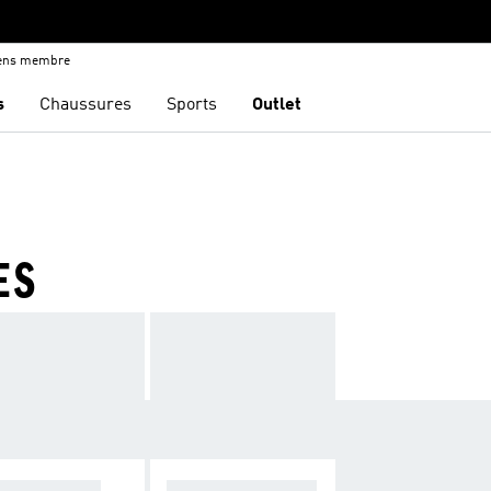
iens membre
s
Chaussures
Sports
Outlet
ES
UPE-VENTS
HAUTS DE SURVÊ