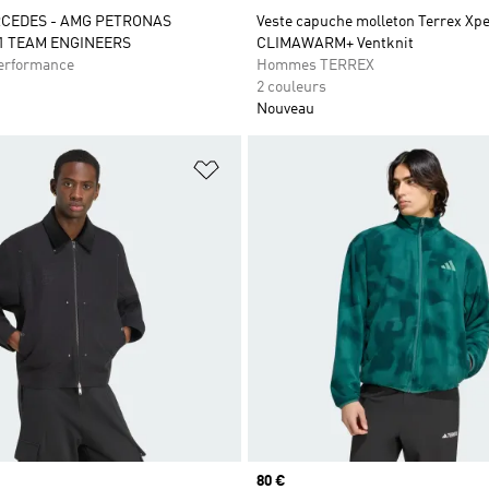
CEDES - AMG PETRONAS
Veste capuche molleton Terrex Xpe
1 TEAM ENGINEERS
CLIMAWARM+ Ventknit
rformance
Hommes TERREX
2 couleurs
Nouveau
ste de produits favoris
Ajouter à la Liste de produits favor
Prix
80 €