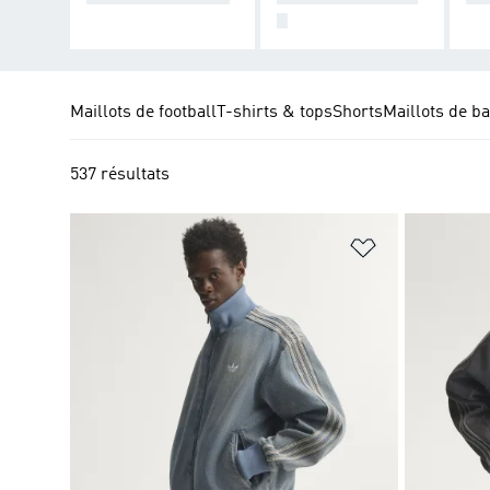
E
Maillots de football
T-shirts & tops
Shorts
Maillots de ba
537 résultats
Ajouter à la Li