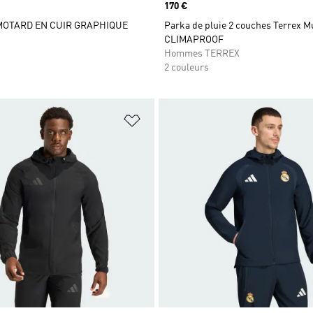
Prix
170 €
MOTARD EN CUIR GRAPHIQUE
Parka de pluie 2 couches Terrex Mu
CLIMAPROOF
Hommes TERREX
2 couleurs
ste de produits favoris
Ajouter à la Liste de produits favor