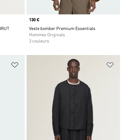
Prix
130 €
BRUT
Veste bomber Premium Essentials
Hommes Originals
3 couleurs
is
Ajouter à la Liste de produits favoris
Ajouter à la