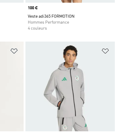
Prix
100 €
Veste adi365 FORMOTION
Hommes Performance
4 couleurs
is
Ajouter à la Liste de produits favoris
Ajouter à la