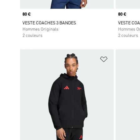
Prix
80 €
Prix
80 €
VESTE COACHES 3 BANDES
VESTE COA
Hommes Originals
Hommes Or
2 couleurs
2 couleurs
Ajouter à la Li