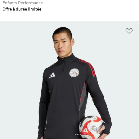
Enfants Performance
Offre à durée limitée
Aj