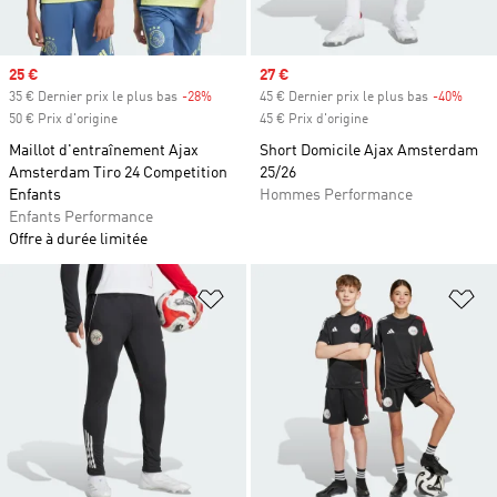
Prix soldé
25 €
Prix soldé
27 €
35 € Dernier prix le plus bas
-28%
Rabais
45 € Dernier prix le plus bas
-40%
Rabai
50 € Prix d'origine
45 € Prix d'origine
Maillot d'entraînement Ajax
Short Domicile Ajax Amsterdam
Amsterdam Tiro 24 Competition
25/26
Enfants
Hommes Performance
Enfants Performance
Offre à durée limitée
Ajouter à la Liste de produits favor
Aj