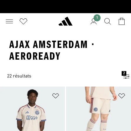
1
AJAX AMSTERDAM ·
AEROREADY
2
22 résultats
Ajouter à la Liste de produits favor
Aj