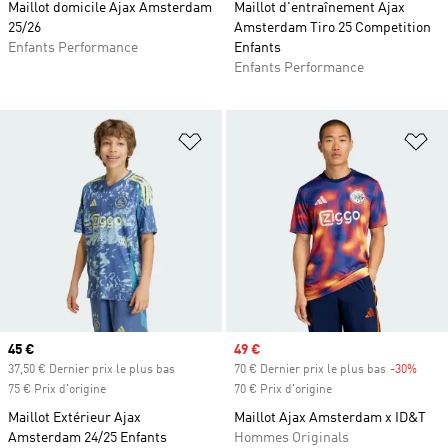
Maillot domicile Ajax Amsterdam
Maillot d'entraînement Ajax
25/26
Amsterdam Tiro 25 Competition
Enfants Performance
Enfants
Enfants Performance
Ajouter à la Liste de produits favor
Aj
Prix actuel
45 €
Prix soldé
49 €
37,50 € Dernier prix le plus bas
70 € Dernier prix le plus bas
-30%
Rabai
75 € Prix d'origine
70 € Prix d'origine
Maillot Extérieur Ajax
Maillot Ajax Amsterdam x ID&T
Amsterdam 24/25 Enfants
Hommes Originals