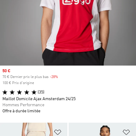
Prix soldé
50 €
70 € Dernier prix le plus bas
-28%
Rabais
100 € Prix d'origine
(35)
Maillot Domicile Ajax Amsterdam 24/25
Hommes Performance
Offre à durée limitée
Ajouter à la Liste de produits favor
Aj