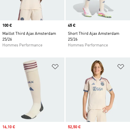
Prix
100 €
Prix
45 €
Maillot Third Ajax Amsterdam
Short Third Ajax Amsterdam
25/26
25/26
Hommes Performance
Hommes Performance
Ajouter à la Liste de produits favor
Aj
Prix soldé
16,10 €
Prix soldé
52,50 €