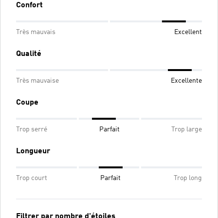
Confort
Très mauvais
Excellent
Qualité
Très mauvaise
Excellente
Coupe
Trop serré
Parfait
Trop large
Longueur
Trop court
Parfait
Trop long
Filtrer par nombre d'étoiles