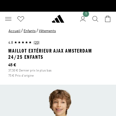
1
/
/
Accueil
Enfants
Vêtements
4.8
(20)
MAILLOT EXTÉRIEUR AJAX AMSTERDAM
24/25 ENFANTS
Prix actuel
45 €
37,50 € Dernier prix le plus bas
75 € Prix d'origine