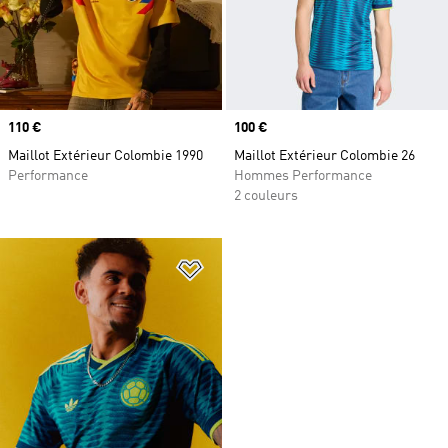
Prix
110 €
Prix
100 €
Maillot Extérieur Colombie 1990
Maillot Extérieur Colombie 26
Performance
Hommes Performance
2 couleurs
Ajouter à la Liste de produits favor