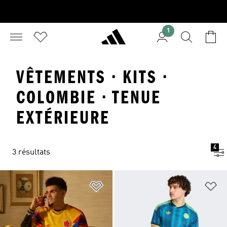
1
VÊTEMENTS · KITS ·
COLOMBIE · TENUE
EXTÉRIEURE
4
3 résultats
Ajouter à la Liste de produits favor
Aj