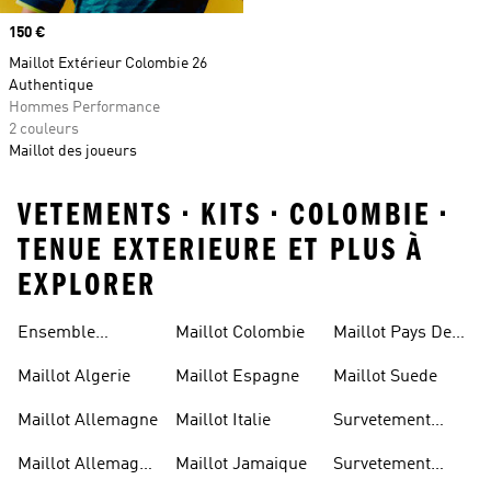
Prix
150 €
Maillot Extérieur Colombie 26
Authentique
Hommes Performance
2 couleurs
Maillot des joueurs
VETEMENTS • KITS • COLOMBIE •
TENUE EXTERIEURE ET PLUS À
EXPLORER
Ensemble
Maillot Colombie
Maillot Pays De
Allemagne
Galles
Maillot Algerie
Maillot Espagne
Maillot Suede
Maillot Allemagne
Maillot Italie
Survetement
Allemagne
Maillot Allemagne
Maillot Jamaique
Survetement