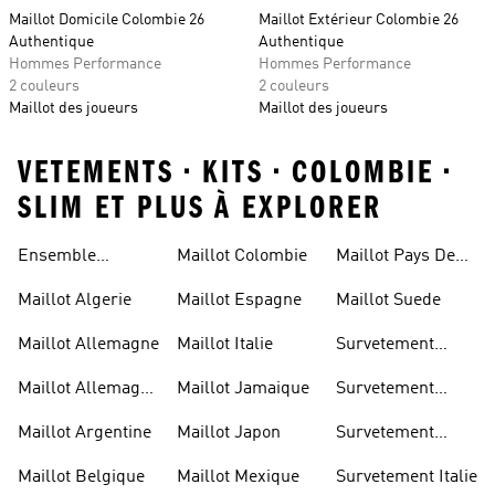
Maillot Domicile Colombie 26
Maillot Extérieur Colombie 26
Authentique
Authentique
Hommes Performance
Hommes Performance
2 couleurs
2 couleurs
Maillot des joueurs
Maillot des joueurs
VETEMENTS • KITS • COLOMBIE •
SLIM ET PLUS À EXPLORER
Ensemble
Maillot Colombie
Maillot Pays De
Allemagne
Galles
Maillot Algerie
Maillot Espagne
Maillot Suede
Maillot Allemagne
Maillot Italie
Survetement
Allemagne
Maillot Allemagne
Maillot Jamaique
Survetement
Enfant
Belgique
Maillot Argentine
Maillot Japon
Survetement
Espagne
Maillot Belgique
Maillot Mexique
Survetement Italie