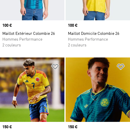
Prix
100 €
Prix
100 €
Maillot Extérieur Colombie 26
Maillot Domicile Colombie 26
Hommes Performance
Hommes Performance
2 couleurs
2 couleurs
Ajouter à la Liste de produits favor
Aj
Prix
150 €
Prix
150 €