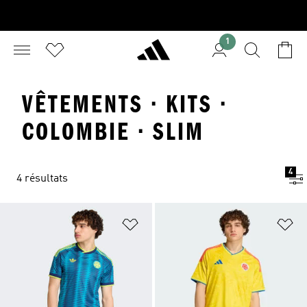
1
VÊTEMENTS · KITS ·
COLOMBIE · SLIM
4
4 résultats
Ajouter à la Liste de produits favor
Aj