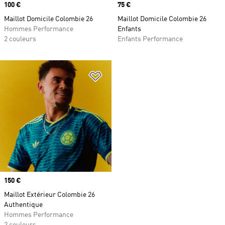
Prix
100 €
Prix
75 €
Maillot Domicile Colombie 26
Maillot Domicile Colombie 26
Hommes Performance
Enfants
2 couleurs
Enfants Performance
Ajouter à la Liste de produits favor
Prix
150 €
Maillot Extérieur Colombie 26
Authentique
Hommes Performance