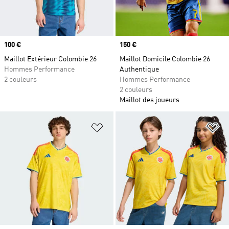
Prix
100 €
Prix
150 €
Maillot Extérieur Colombie 26
Maillot Domicile Colombie 26
Hommes Performance
Authentique
2 couleurs
Hommes Performance
2 couleurs
Maillot des joueurs
Ajouter à la Liste de produits favor
Aj