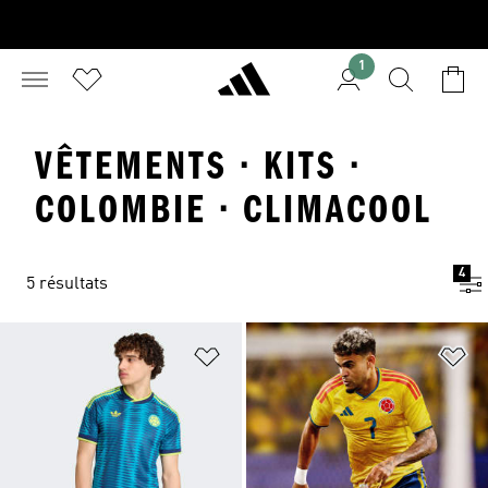
1
VÊTEMENTS · KITS ·
COLOMBIE · CLIMACOOL
4
5 résultats
Ajouter à la Liste de produits favor
Aj