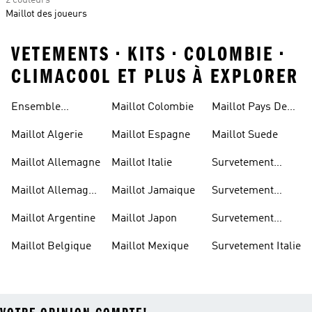
2 couleurs
Maillot des joueurs
VETEMENTS • KITS • COLOMBIE •
CLIMACOOL ET PLUS À EXPLORER
Ensemble
Maillot Colombie
Maillot Pays De
Allemagne
Galles
Maillot Algerie
Maillot Espagne
Maillot Suede
Maillot Allemagne
Maillot Italie
Survetement
Allemagne
Maillot Allemagne
Maillot Jamaique
Survetement
Enfant
Belgique
Maillot Argentine
Maillot Japon
Survetement
Espagne
Maillot Belgique
Maillot Mexique
Survetement Italie