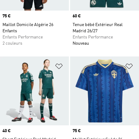
Prix
75 €
Prix
60 €
Maillot Domicile Algérie 26
Tenue bébé Extérieur Real
Enfants
Madrid 26/27
Enfants Performance
Enfants Performance
2 couleurs
Nouveau
Ajouter à la Liste de produits favor
Aj
Prix
40 €
Prix
75 €