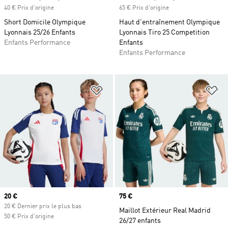
40 € Prix d'origine
65 € Prix d'origine
Short Domicile Olympique
Haut d'entraînement Olympique
Lyonnais 25/26 Enfants
Lyonnais Tiro 25 Competition
Enfants Performance
Enfants
Enfants Performance
Ajouter à la Liste de produits favor
Aj
Prix actuel
20 €
Prix
75 €
20 € Dernier prix le plus bas
Maillot Extérieur Real Madrid
50 € Prix d'origine
26/27 enfants