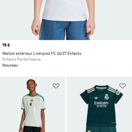
Prix
75 €
Maillot extérieur Liverpool FC 26/27 Enfants
Enfants Performance
Nouveau
Ajouter à la Liste de produits favor
Aj