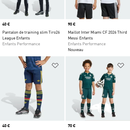
Prix
40 €
Prix
90 €
Pantalon de training slim Tiro26
Maillot Inter Miami CF 2026 Third
League Enfants
Messi Enfants
Enfants Performance
Enfants Performance
Nouveau
Ajouter à la Liste de produits favor
Aj
Prix
40 €
Prix
70 €