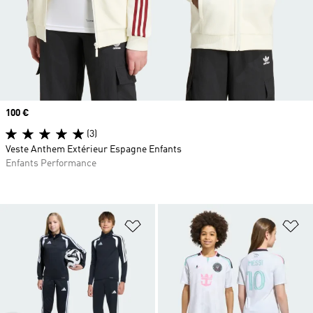
Prix
100 €
(3)
Veste Anthem Extérieur Espagne Enfants
Enfants Performance
Ajouter à la Liste de produits favor
Aj