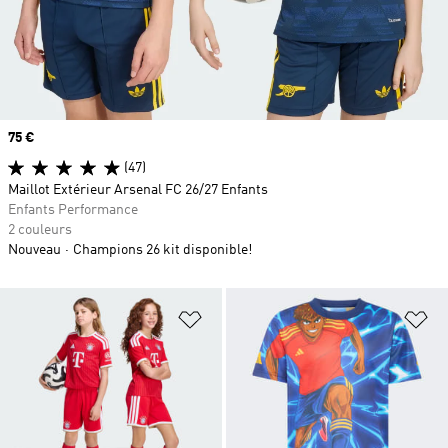
Prix
75 €
(47)
Maillot Extérieur Arsenal FC 26/27 Enfants
Enfants Performance
2 couleurs
Nouveau
Champions 26 kit disponible!
Ajouter à la Liste de produits favor
Aj