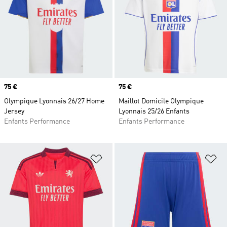
Prix
75 €
Prix
75 €
Olympique Lyonnais 26/27 Home
Maillot Domicile Olympique
Jersey
Lyonnais 25/26 Enfants
Enfants Performance
Enfants Performance
Ajouter à la Liste de produits favor
Aj