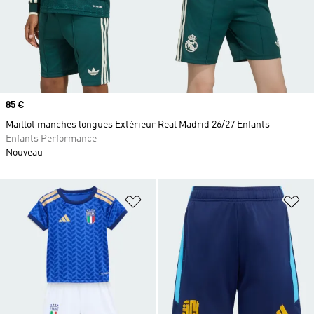
Prix
85 €
Maillot manches longues Extérieur Real Madrid 26/27 Enfants
Enfants Performance
Nouveau
Ajouter à la Liste de produits favor
Aj