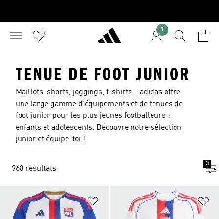
1
TENUE DE FOOT JUNIOR
Maillots, shorts, joggings, t-shirts… adidas offre
une large gamme d’équipements et de tenues de
foot junior pour les plus jeunes footballeurs :
enfants et adolescents. Découvre notre sélection
junior et équipe-toi !
3
968 résultats
Ajouter à la Liste de produits favor
Aj