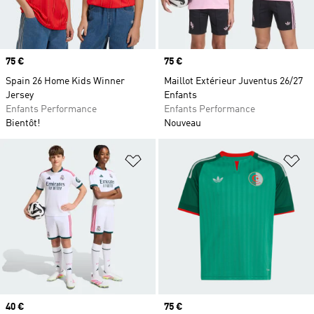
Prix
75 €
Prix
75 €
Spain 26 Home Kids Winner
Maillot Extérieur Juventus 26/27
Jersey
Enfants
Enfants Performance
Enfants Performance
Bientôt!
Nouveau
Ajouter à la Liste de produits favor
Aj
Prix
40 €
Prix
75 €