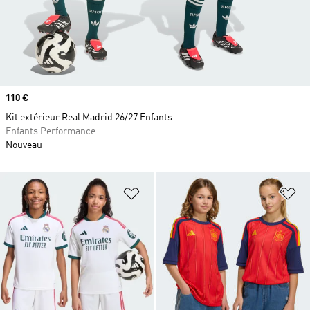
Prix
110 €
Kit extérieur Real Madrid 26/27 Enfants
Enfants Performance
Nouveau
Ajouter à la Liste de produits favor
Aj