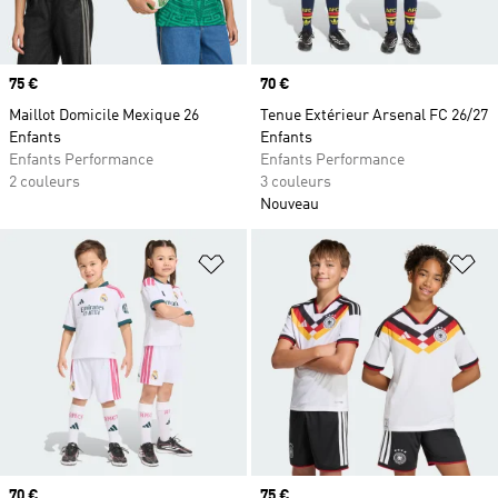
Prix
75 €
Prix
70 €
Maillot Domicile Mexique 26
Tenue Extérieur Arsenal FC 26/27
Enfants
Enfants
Enfants Performance
Enfants Performance
2 couleurs
3 couleurs
Nouveau
Ajouter à la Liste de produits favor
Aj
Prix
70 €
Prix
75 €