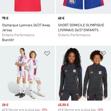
Prix
75 €
Prix
40 €
Olympique Lyonnais 26/27 Away
SHORT DOMICILE OLYMPIQUE
Jersey
LYONNAIS 26/27 ENFANTS
Enfants Performance
Enfants Performance
Bientôt!
Ajouter à la Liste de produits favor
Aj
Prix soldé
28 €
Prix soldé
45,50 €
40 € Dernier prix le plus bas
-30%
Rabais
65 € Dernier prix le plus bas
-30%
Rabai