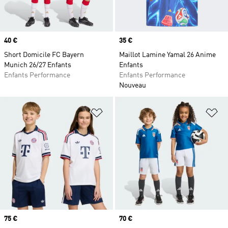
Prix
40 €
Prix
35 €
Short Domicile FC Bayern
Maillot Lamine Yamal 26 Anime
Munich 26/27 Enfants
Enfants
Enfants Performance
Enfants Performance
Nouveau
Ajouter à la Liste de produits favor
Aj
Prix
75 €
Prix
70 €