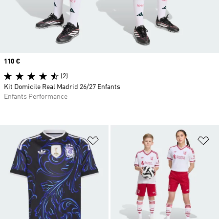
Prix
110 €
(2)
Kit Domicile Real Madrid 26/27 Enfants
Enfants Performance
Ajouter à la Liste de produits favor
Aj