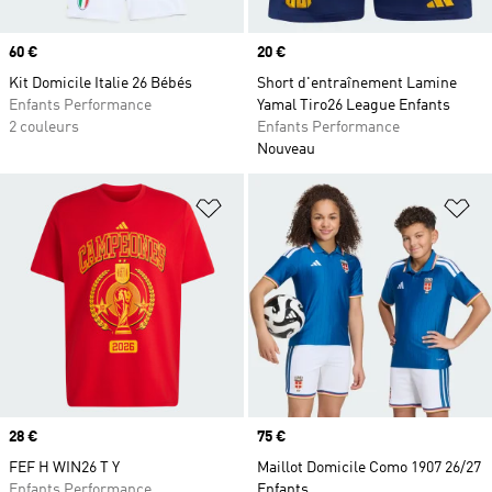
Prix
60 €
Prix
20 €
Kit Domicile Italie 26 Bébés
Short d'entraînement Lamine
Enfants Performance
Yamal Tiro26 League Enfants
2 couleurs
Enfants Performance
Nouveau
Ajouter à la Liste de produits favor
Aj
Prix
28 €
Prix
75 €
FEF H WIN26 T Y
Maillot Domicile Como 1907 26/27
Enfants Performance
Enfants