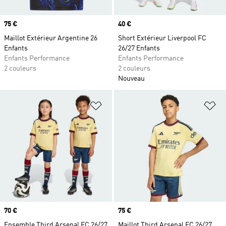
Prix
75 €
Prix
40 €
Maillot Extérieur Argentine 26
Short Extérieur Liverpool FC
Enfants
26/27 Enfants
Enfants Performance
Enfants Performance
2 couleurs
2 couleurs
Nouveau
Ajouter à la Liste de produits favor
Aj
Prix
70 €
Prix
75 €
Ensemble Third Arsenal FC 26/27
Maillot Third Arsenal FC 26/27