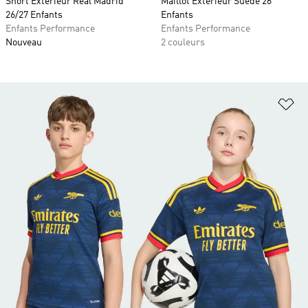
Short Extérieur Real Madrid
Maillot Extérieur Suède 26
26/27 Enfants
Enfants
Enfants Performance
Enfants Performance
Nouveau
2 couleurs
Aj