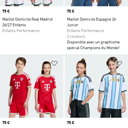
Prix
75 €
Prix
75 €
Maillot Domicile Real Madrid
Maillot Domicile Espagne 26
26/27 Enfants
Junior
Enfants Performance
Enfants Performance
2 couleurs
Disponible avec un graphisme
spécial Champions du Monde!
Ajouter à la Liste de produits favor
Aj
Prix
75 €
Prix
75 €