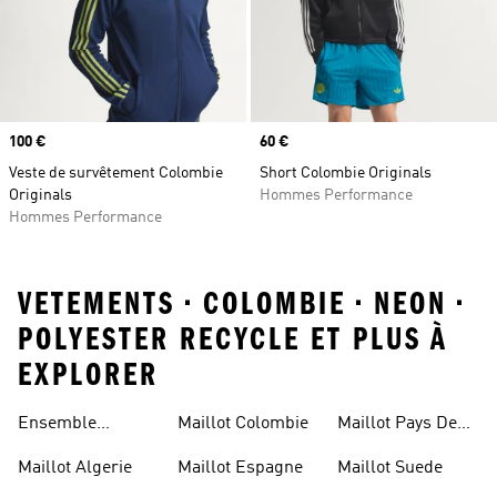
Prix
100 €
Prix
60 €
Veste de survêtement Colombie
Short Colombie Originals
Originals
Hommes Performance
Hommes Performance
VETEMENTS • COLOMBIE • NEON •
POLYESTER RECYCLE ET PLUS À
EXPLORER
Ensemble
Maillot Colombie
Maillot Pays De
Allemagne
Galles
Maillot Algerie
Maillot Espagne
Maillot Suede