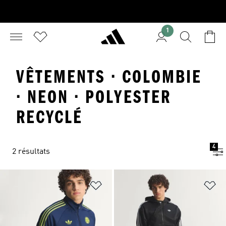
1
VÊTEMENTS · COLOMBIE
· NEON · POLYESTER
RECYCLÉ
4
2 résultats
Ajouter à la Liste de produits favor
Aj